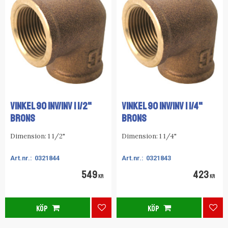
VINKEL 90 INV/INV 1 1/2"
VINKEL 90 INV/INV 1 1/4"
BRONS
BRONS
Dimension: 1 1/2"
Dimension: 1 1/4"
0321844
0321843
549
423
KR
KR
KÖP
KÖP
Lägg till i favoriter
Lägg