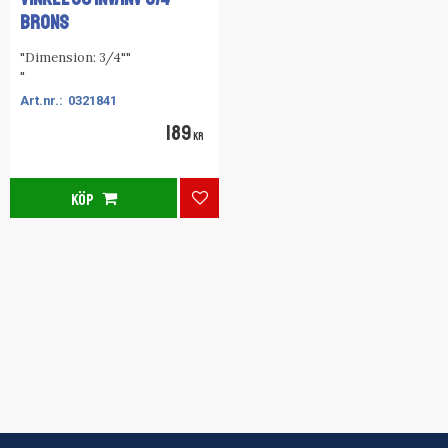
BRONS
"Dimension: 3/4""
"
0321841
189
KR
KÖP
Lägg till i favoriter