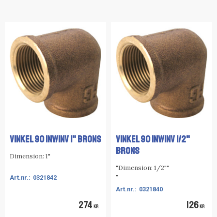
VINKEL 90 INV/INV 1" BRONS
VINKEL 90 INV/INV 1/2"
BRONS
Dimension: 1"
"Dimension: 1/2""
"
0321842
0321840
274
126
KR
KR