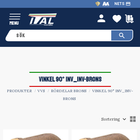
payment
NETS
Meny
FAVO
K
person
VINKEL 90° INV_INV-BRONS
PRODUKTER
VVS
RÖRDELAR BRONS
VINKEL 90° INV_INV-
BRONS
Välj sortering
V