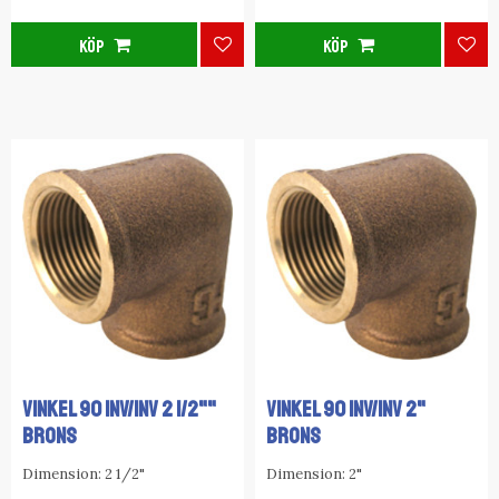
KÖP
KÖP
Lägg till i favoriter
Lägg
VINKEL 90 INV/INV 2 1/2""
VINKEL 90 INV/INV 2"
BRONS
BRONS
Dimension: 2 1/2"
Dimension: 2"