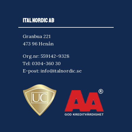
ITAL NORDIC AB
Granbua 221
473 96 Henån
Org.nr: 559142-9328
Tel:
0304-360 30
E-post:
info@italnordic.se