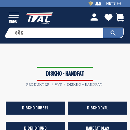
payment
NETS
Meny
FAVO
K
person
DISKHO - HANDFAT
PRODUKTER
VVS
DISKHO - HANDFAT
DISKHO DUBBEL
DISKHO OVAL
DISKHO RUND
HANDFAT GLAS