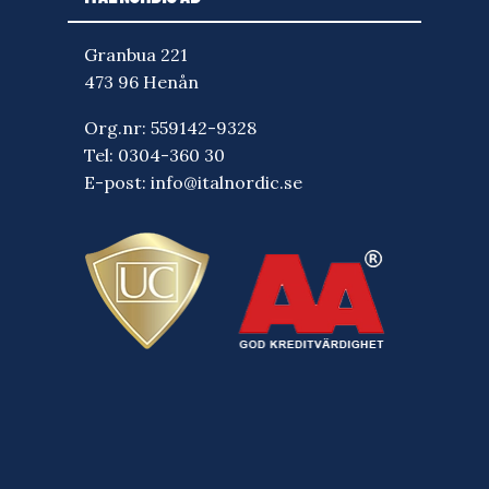
Granbua 221
473 96 Henån
Org.nr: 559142-9328
Tel:
0304-360 30
E-post:
info@italnordic.se