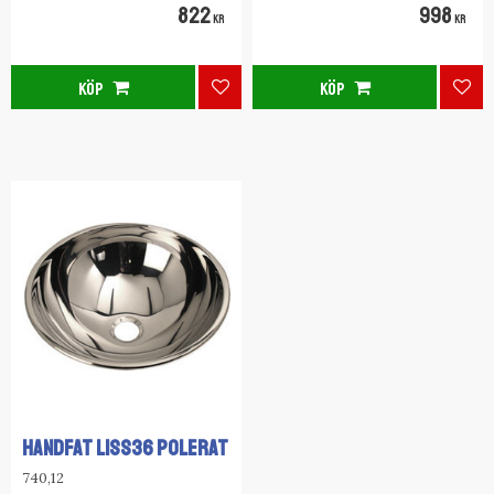
822
998
KR
KR
KÖP
KÖP
Lägg till i favoriter
Lägg
HANDFAT LISS36 POLERAT
740,12