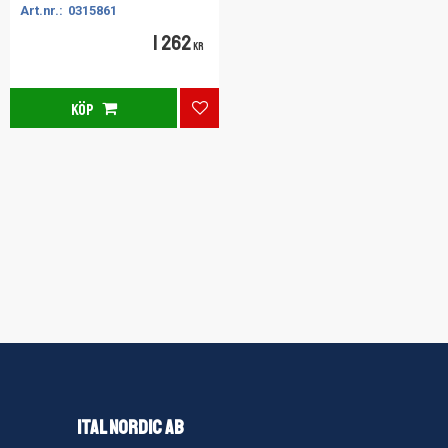
0315861
1 262
KR
KÖP
Lägg till i favoriter
ITAL NORDIC AB