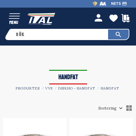
payment
NETS
Meny
FAVO
K
person
HANDFAT
PRODUKTER
VVS
DISKHO - HANDFAT
HANDFAT
Välj sortering
V