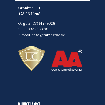
Granbua 221
473 96 Henån
Org.nr: 559142-9328
Tel:
0304-360 30
E-post:
info@italnordic.se
KUNDTJÄNST