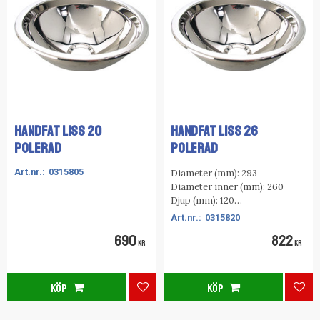
HANDFAT LISS 20
HANDFAT LISS 26
POLERAD
POLERAD
0315805
Diameter (mm): 293
Diameter inner (mm): 260
Djup (mm): 120
Flänstyp: A
0315820
Ytbehandling: Blankpolerad
690
822
KR
KR
KÖP
KÖP
Lägg till i favoriter
Lägg