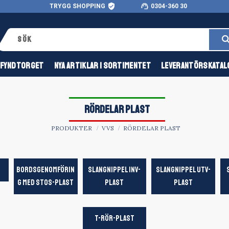
verified_user
support_agent
TRYGG SHOPPING
0304-360 30
FYNDTORGET
NYA ARTIKLAR I SORTIMENTET
LEVERANTÖRSKATAL
RÖRDELAR PLAST
PRODUKTER
VVS
RÖRDELAR PLAST
BORDSGENOMFÖRIN
SLANGNIPPEL INV-
SLANGNIPPEL UTV-
G MED STOS-PLAST
PLAST
PLAST
T-RÖR-PLAST