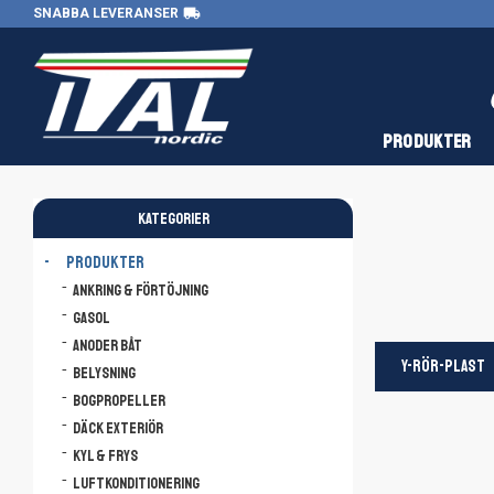
local_shipping
SNABBA LEVERANSER
PRODUKTER
KATEGORIER
PRODUKTER
Ankring & Förtöjning
Gasol
Anoder båt
Y-RÖR-PLAST
Belysning
Bogpropeller
Däck Exteriör
Kyl & Frys
Luftkonditionering