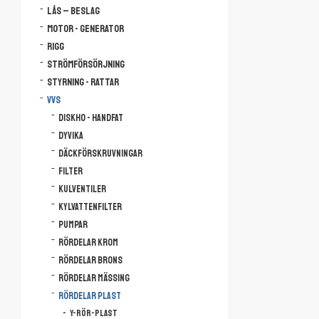
Lås – Beslag
Motor - Generator
Rigg
Strömförsörjning
Styrning - Rattar
VVS
Diskho - Handfat
Dyvika
Däckförskruvningar
Filter
Kulventiler
Kylvattenfilter
Pumpar
Rördelar krom
Rördelar brons
Rördelar mässing
Rördelar plast
Y-rör-plast