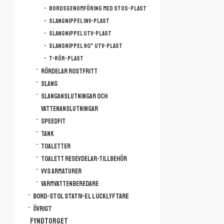
Bordsgenomföring med stos-plast
Slangnippel Inv-plast
Slangnippel Utv-plast
Slangnippel 90° Utv-plast
T-rör-plast
Rördelar rostfritt
Slang
Slanganslutningar och
vattenanslutningar
Speedfit
Tank
Toaletter
Toalett resevdelar-tillbehör
VVS armaturer
Varmvattenberedare
Bord-Stol Stativ-El lucklyftare
Övrigt
FYNDTORGET