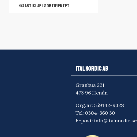
NYA ARTIKLAR I SORTIMENTET
ITAL NORDIC AB
Granbua 221
473 96 Henån
Org.nr: 559142-9328
Tel:
0304-360 30
E-post:
info@italnordic.se