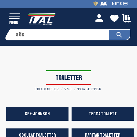
payment
NETS
Meny
FAVO
K
person
TOALETTER
PRODUKTER
VVS
TOALETTER
SPX-JOHNSON
TECMA TOALETT
OSCULAT TOALETTER
RARITAN TOALETTER