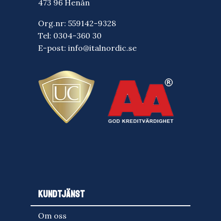
473 96 Henån
Org.nr: 559142-9328
Tel:
0304-360 30
E-post:
info@italnordic.se
KUNDTJÄNST
Om oss