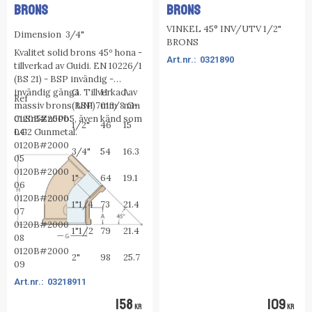
BRONS
BRONS
VINKEL 45° INV/UTV 1/2"
Dimension 3/4"
BRONS
Kvalitet solid brons 45º hona -
0321890
tillverkad av Guidi.
EN 10226/1
(BS 21) - BSP invändig -
invändig gänga.
G
Tillverkad av
H
A
Ref
massiv brons: UNI 7013/8 G-
(BSP)
mm
mm
CuSn5Zn5Pb5, även känd som
0120B#2000
1/2"
46
15
LG2 Gunmetal.
04
0120B#2000
3/4"
54
16.3
05
0120B#2000
1"
64
19.1
06
0120B#2000
1"1/4
73
21.4
07
0120B#2000
1"1/2
79
21.4
08
0120B#2000
2"
98
25.7
09
03218911
158
109
KR
KR