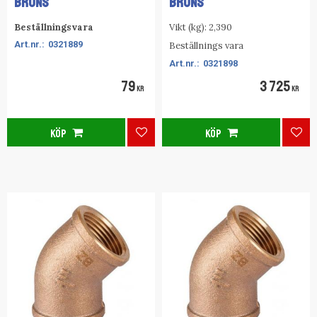
BRONS
BRONS
Beställningsvara
Vikt (kg): 2,390
0321889
Beställnings vara
0321898
79
3 725
KR
KR
KÖP
KÖP
Lägg till i favoriter
Lägg