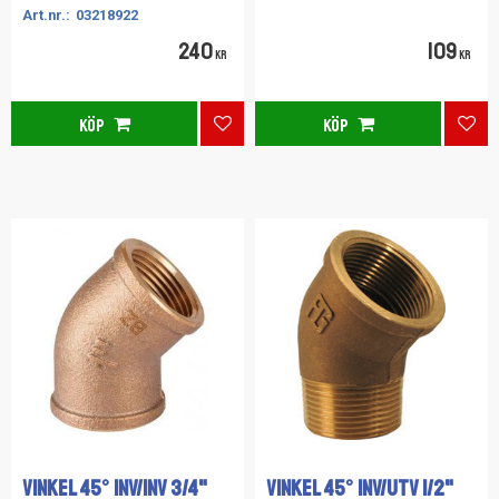
03218922
240
109
KR
KR
KÖP
KÖP
Lägg till i favoriter
Lägg
VINKEL 45° INV/INV 3/4"
VINKEL 45° INV/UTV 1/2"