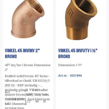
VINKEL 45 INV/INV 2"
VINKEL 45 INV/UTV 1 ½"
BRONS
BRONS
45° inv/inv i Brons Dimension
Dimension: 1 ½"
2"
0321894
Kvalitet solid brons 45º hona -
tillverkad av Guidi.
EN 10226/1
(BS 21) - BSP invändig -
invändig gänga.
G
Tillverkad av
H
A
Ref
massiv brons: UNI 7013/8 G-
(BSP)
mm
mm
CuSn5Zn5Pb5, även känd som
0120B#2000
1/2"
46
15
LG2 Gunmetal.
04
0120B#2000