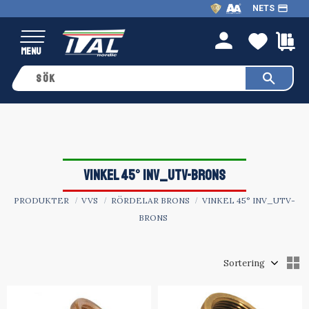
payment
NETS
Meny
FAVO
K
person
VINKEL 45° INV_UTV-BRONS
PRODUKTER
VVS
RÖRDELAR BRONS
VINKEL 45° INV_UTV-
BRONS
Välj sortering
V