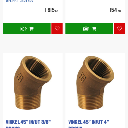
0321897
1 615
154
KR
KR
KÖP
KÖP
Lägg till i favoriter
Lägg
VINKEL 45° IN/UT 3/8"
VINKEL 45° IN/UT 4"