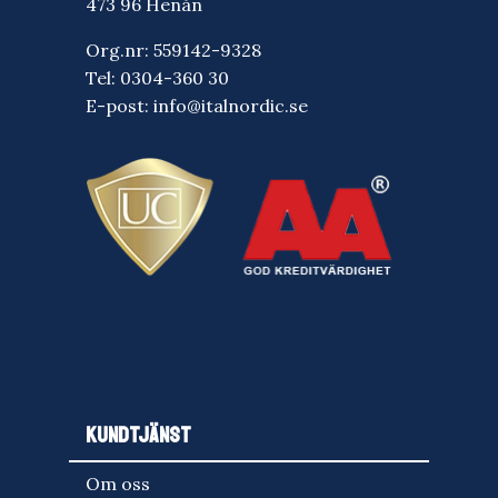
473 96 Henån
Org.nr: 559142-9328
Tel:
0304-360 30
E-post:
info@italnordic.se
KUNDTJÄNST
Om oss