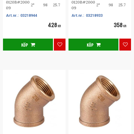
0120B#2000
0120B#2000
2"
98
25.7
2"
98
25.7
09
09
03218944
03218933
428
358
KR
KR
KÖP
KÖP
Lägg till i favoriter
Lägg