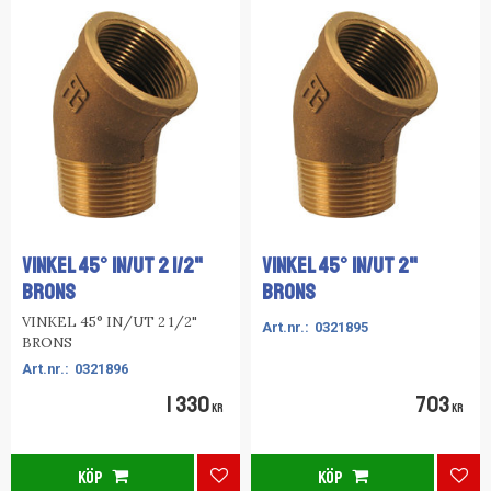
VINKEL 45° IN/UT 2 1/2"
VINKEL 45° IN/UT 2"
BRONS
BRONS
VINKEL 45° IN/UT 2 1/2"
0321895
BRONS
0321896
1 330
703
KR
KR
KÖP
KÖP
Lägg till i favoriter
Lägg