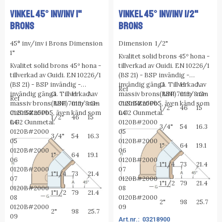
VINKEL 45° INV/INV 1"
VINKEL 45° INV/INV 1/2"
BRONS
BRONS
45° inv/inv i Brons Dimension
Dimension 1/2"
1"
Kvalitet solid brons 45º hona -
Kvalitet solid brons 45º hona -
tillverkad av Guidi.
EN 10226/1
tillverkad av Guidi.
EN 10226/1
(BS 21) - BSP invändig -
(BS 21) - BSP invändig -
invändig gänga.
G
Tillverkad av
H
A
Ref
invändig gänga.
G
Tillverkad av
H
A
massiv brons: UNI 7013/8 G-
(BSP)
mm
mm
Ref
massiv brons: UNI 7013/8 G-
(BSP)
mm
mm
CuSn5Zn5Pb5, även känd som
0120B#2000
1/2"
46
15
CuSn5Zn5Pb5, även känd som
0120B#2000
LG2 Gunmetal.
04
1/2"
46
15
LG2 Gunmetal.
04
0120B#2000
3/4"
54
16.3
0120B#2000
05
3/4"
54
16.3
05
0120B#2000
1"
64
19.1
0120B#2000
06
1"
64
19.1
06
0120B#2000
1"1/4
73
21.4
0120B#2000
07
1"1/4
73
21.4
07
0120B#2000
1"1/2
79
21.4
0120B#2000
08
1"1/2
79
21.4
08
0120B#2000
2"
98
25.7
0120B#2000
09
2"
98
25.7
09
03218900