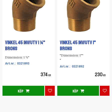
VINKEL 45 INV/UTV 1 ¼"
VINKEL 45 INV/UTV 1"
BRONS
BRONS
"Dimension: 1""
Dimension: 1 ¼"
"
0321893
0321892
374
230
KR
KR
KÖP
KÖP
Lägg till i favoriter
Lägg