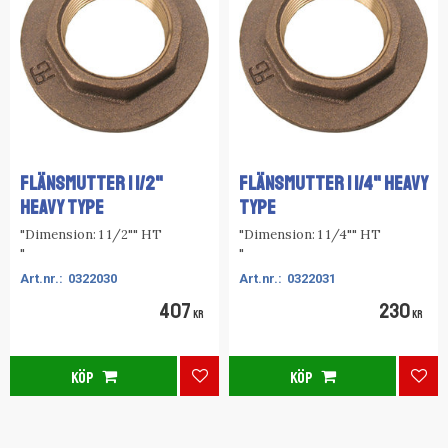
FLÄNSMUTTER 1 1/2"
FLÄNSMUTTER 1 1/4" HEAVY
HEAVY TYPE
TYPE
"Dimension: 1 1/2"" HT
"Dimension: 1 1/4"" HT
"
"
0322030
0322031
407
230
KR
KR
KÖP
KÖP
Lägg till i favoriter
Lägg