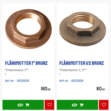
FLÄNSMUTTER 1" BRONZ
FLÄNSMUTTER 1/2 BRONZ
"Dimension: 1""
"Dimension: 1/2""
"
"
0322025
0322020
160
80
KR
KR
KÖP
KÖP
Lägg till i favoriter
Lägg