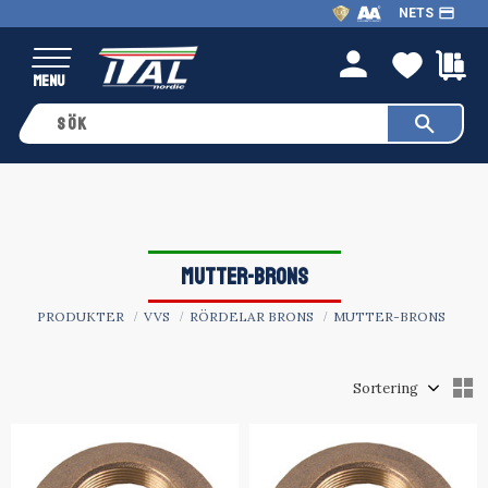
payment
NETS
Meny
FAVO
K
person
MUTTER-BRONS
PRODUKTER
VVS
RÖRDELAR BRONS
MUTTER-BRONS
Välj sortering
V