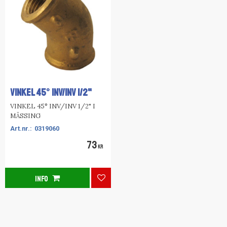
VINKEL 45° INV/INV 1/2"
VINKEL 45° INV/INV 1/2" I
MÄSSING
0319060
73
KR
INFO
Lägg till i favoriter