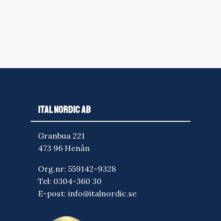
ITAL NORDIC AB
Granbua 221
473 96 Henån
Org.nr: 559142-9328
Tel:
0304-360 30
E-post:
info@italnordic.se