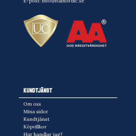
E-post:
info@italnordic.se
KUNDTJÄNST
Om oss
Mina sidor
Kundtjänst
Köpvillkor
Hur handlar jag?