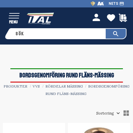
payment
NETS
Meny
FAVO
K
person
BORDSGENOMFÖRING RUND FLÄNS-MÄSSING
PRODUKTER
VVS
RÖRDELAR MÄSSING
BORDSGENOMFÖRING
RUND FLÄNS-MÄSSING
Välj sortering
V