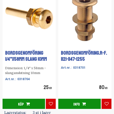
BORDSGENOMFÖRING
BORDSGENOMFÖRING.R-F.
1/4"x58MM SLANG 10MM
1121-1147-1255
0318701
Dimension: 1/4" x 58mm -
slanganslutning 10mm
0318704
25
80
KR
KR
KÖP
INFO
Lägg till i favoriter
Lägg
Lagerstatus
3 st i lager