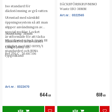
DÄCKSFÖRSKRUVNING
Iso standard för
Waste ISO 38MM
däckstömning av grå vatten
0322565
Utrustad
med särskild
öppningssystem
så att man
slipper
användningen
av
special nycklar. Locket
Anslutning: 38mm
är
utformade för att täcka
Ytterdiameter lock (mm): 88
flänsen.Den är
tillverkad i
enlighet med ISO
8099/1
Längd (mm): 115
standarder) och RINA
Ref.250.C , 20.667.06
typgodkänd
0322470
644
618
KR
KR
KÖP
KÖP