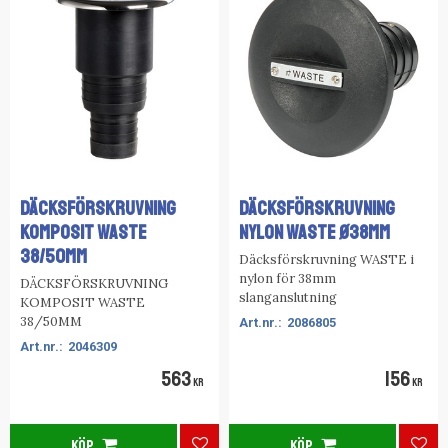
DÄCKSFÖRSKRUVNING
DÄCKSFÖRSKRUVNING
KOMPOSIT WASTE
NYLON WASTE Ø38MM
38/50MM
Däcksförskruvning WASTE i
nylon för 38mm
DÄCKSFÖRSKRUVNING
slanganslutning
KOMPOSIT WASTE
38/50MM
2086805
2046309
563
156
KR
KR
KÖP
KÖP