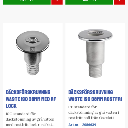
Lägg till i favoriter
Lägg
Däcksförskruvning
Däcksförskruvning
Waste ISO 38mm med RF
Waste ISO 38MM Rostfri
lock
CE standard för
däckstömning av grå vatten i
ISO standard för
rostfritt stål från Osculati
däckstömning av grå vatten
med rostfritt lock rostfritt
2086639