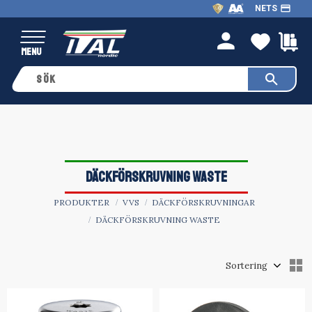
payment
NETS
Meny
FAVO
K
person
DÄCKFÖRSKRUVNING WASTE
PRODUKTER
VVS
DÄCKFÖRSKRUVNINGAR
DÄCKFÖRSKRUVNING WASTE
Välj sortering
V