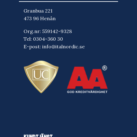
Granbua 221
473 96 Henån
Org.nr: 559142-9328
Tel:
0304-360 30
E-post:
info@italnordic.se