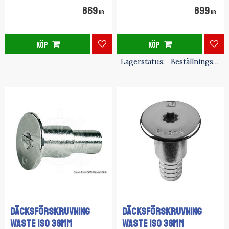
869
899
KR
KR
KÖP
KÖP
Lägg till i favoriter
Lägg
Lagerstatus
Beställningsvara
Däcksförskruvning
DÄCKSFÖRSKRUVNING
Waste ISO 38MM
Waste ISO 38MM