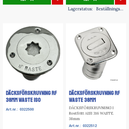
Lägg till i favoriter
Lägg
Lagerstatus
Beställningsvara
Däcksförskruvning RF
DÄCKSFÖRSKRUVNING RF
38MM Waste ISO
WASTE 38mm
DÄCKSFÖRSKRUVNING I
0322500
Rostfritt AISI 316 WASTE
38mm
0322512