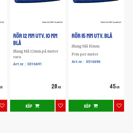
RÖR 12 MM UTV. 10 MM
RÖR 15 MM UTV. BLÅ
BLÅ
Slang blå 15mm
Slang blå 12mm på meter
Pris per meter
vara
0316696
0316691
28
45
KR
KR
KR
KÖP
KÖP
Lägg till i favoriter
Lägg till i favoriter
Lägg ti