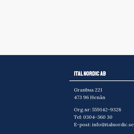
ITAL NORDIC AB
Granbua 221
473 96 Henån
Org.nr: 559142-9328
Tel:
0304-360 30
E-post:
info@italnordic.se