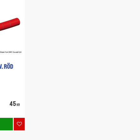
V. RÖD
m
45
KR
Lägg till i favoriter