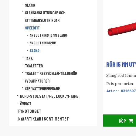
Slang
Slanganslutningar och
vattenanslutningar
Speedfit
Anslutning 15mm slang
Anslutning12mm
Slang
Tank
RÖR 15 MM UT
Toaletter
Toalett resevdelar-tillbehör
Slang röd 15m
VVS armaturer
Pris per meter
Varmvattenberedare
0316697
Bord-Stol Stativ-El lucklyftare
Övrigt
FYNDTORGET
NYA ARTIKLAR I SORTIMENTET
KÖP