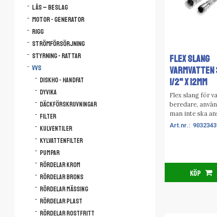
Lås – Beslag
Motor - Generator
Rigg
Strömförsörjning
Styrning - Rattar
FLEX SLANG
VVS
VARMVATTEN
1/2" X 12MM
Diskho - Handfat
Dyvika
Flex slang för 
beredare, använ
Däckförskruvningar
man inte ska an
Filter
snabbkopplinga
9032343
Kulventiler
Speed fit eller l
Kylvattenfilter
direkt i bereda
Pumpar
Rördelar krom
KÖP
Rördelar brons
Rördelar mässing
Rördelar plast
Rördelar rostfritt