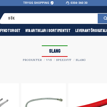
verified_user
support_agent
TRYGG SHOPPING
0304-360 30
FYNDTORGET
NYA ARTIKLAR I SORTIMENTET
LEVERANTÖRSKATAL
SLANG
PRODUKTER
VVS
SPEEDFIT
SLANG