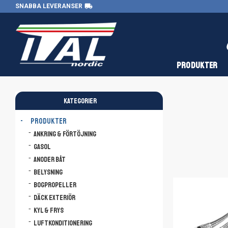
local_shipping
SNABBA LEVERANSER
PRODUKTER
KATEGORIER
PRODUKTER
Ankring & Förtöjning
Gasol
Anoder båt
Belysning
Bogpropeller
Däck Exteriör
Kyl & Frys
Luftkonditionering