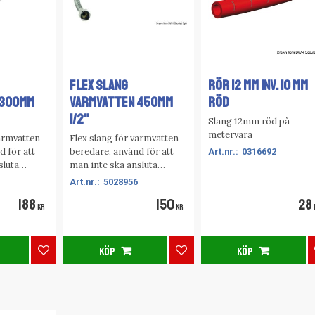
FLEX SLANG
RÖR 12 MM INV. 10 MM
 300mm
VARMVATTEN 450mm
RÖD
1/2"
Slang 12mm röd på
metervara
varmvatten
Flex slang för varmvatten
d för att
beredare, använd för att
0316692
sluta
man inte ska ansluta
r typ
snabbkopplingar typ
5028956
iknade
Speed fit eller liknade
188
150
28
ren.
direkt i beredaren.
KR
KR
KÖP
KÖP
Lägg till i favoriter
Lägg till i favoriter