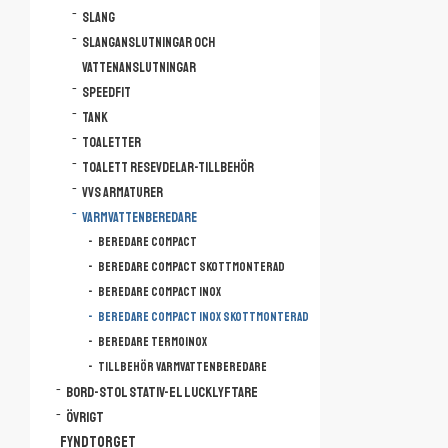
bytt position.
Slang
Beställningsvara
Slanganslutningar och
Bredd (mm): 36
vattenanslutningar
Effekt (W): 800
Speedfit
Höjd (mm): 358
Längd (mm): 87
Tank
Vikt (kg): 17.5
Toaletter
Volym (L): 60
Toalett resevdelar-tillbehör
VVS armaturer
Varmvattenberedare
Beredare Compact
Beredare Compact Skottmonterad
Beredare Compact Inox
Beredare Compact Inox Skottmonterad
Beredare Termoinox
Tillbehör Varmvattenberedare
Bord-Stol Stativ-El lucklyftare
Övrigt
FYNDTORGET