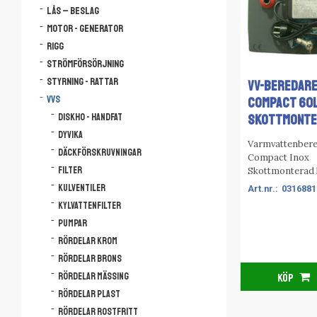
Lås – Beslag
Motor - Generator
Rigg
Strömförsörjning
Styrning - Rattar
VV-BEREDAR
VVS
COMPACT 60L
SKOTTMONTE
Diskho - Handfat
Dyvika
Varmvattenber
Däckförskruvningar
Compact Inox
Filter
Skottmonterad
egenskaper so
Kulventiler
0316881
Inox men med d
Kylvattenfilter
skillnaden att 
Pumpar
Inox Skottmont
kan monteras p
Rördelar krom
eller annan verti
Rördelar brons
Anledningen till
Rördelar mässing
KÖP
kan montera be
skottet är att v
Rördelar plast
och avtappning
Rördelar rostfritt