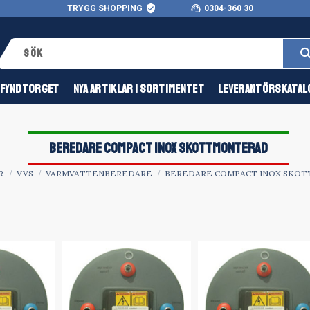
verified_user
support_agent
TRYGG SHOPPING
0304-360 30
FYNDTORGET
NYA ARTIKLAR I SORTIMENTET
LEVERANTÖRSKATAL
BEREDARE COMPACT INOX SKOTTMONTERAD
R
VVS
VARMVATTENBEREDARE
BEREDARE COMPACT INOX SKO