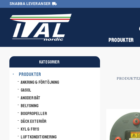
local_shipping
SNABBA LEVERANSER
PRODUKTER
KATEGORIER
PRODUKTER
PRODUKTE
Ankring & Förtöjning
Gasol
Anoder båt
Belysning
Bogpropeller
Däck Exteriör
Kyl & Frys
Luftkonditionering