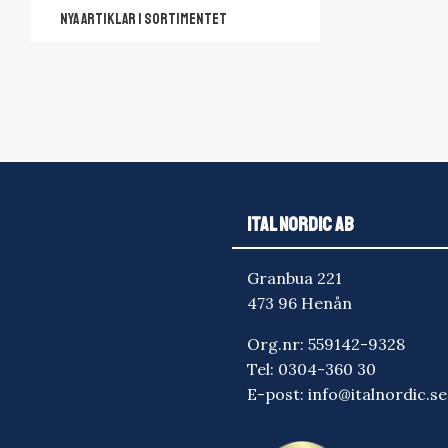
NYA ARTIKLAR I SORTIMENTET
ITAL NORDIC AB
Granbua 221
473 96 Henån
Org.nr: 559142-9328
Tel:
0304-360 30
E-post:
info@italnordic.se