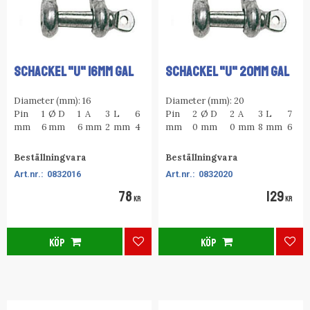
SCHACKEL "U" 16MM GAL
SCHACKEL "U" 20MM GAL
Diameter (mm): 16
Diameter (mm): 20
Pin
1
Ø D
1
A
3
L
6
Pin
2
Ø D
2
A
3
L
7
mm
6
mm
6
mm
2
mm
4
mm
0
mm
0
mm
8
mm
6
Beställningvara
Beställningvara
0832016
0832020
78
129
KR
KR
KÖP
KÖP
Lägg till i favoriter
Lägg