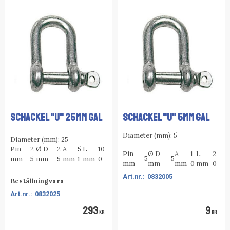
SCHACKEL "U" 25MM GAL
SCHACKEL "U" 5MM GAL
Diameter (mm): 5
Diameter (mm): 25
Pin
2
Ø D
2
A
5
L
10
Pin
Ø D
A
1
L
2
5
5
mm
5
mm
5
mm
1
mm
0
mm
mm
mm
0
mm
0
0832005
Beställningvara
0832025
293
9
KR
KR