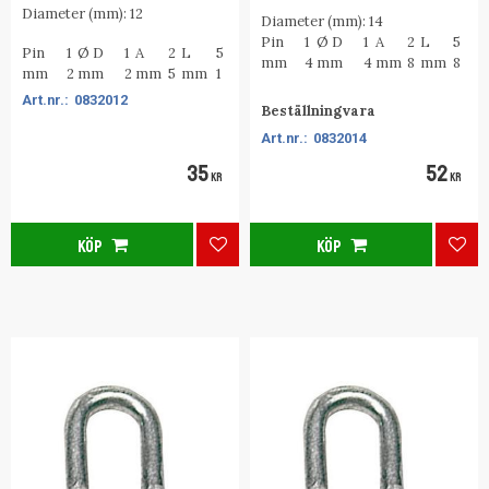
Diameter (mm): 12
Diameter (mm): 14
Pin
1
Ø D
1
A
2
L
5
Pin
1
Ø D
1
A
2
L
5
mm
4
mm
4
mm
8
mm
8
mm
2
mm
2
mm
5
mm
1
0832012
Beställningvara
0832014
35
52
KR
KR
KÖP
KÖP
Lägg till i favoriter
Lägg