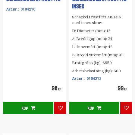
INSEX
0104210
Schackel i rostfritt AISI316
med insex skruv
D: Diameter (mm): 12
A: Bredd gap (mm): 24
L: Innermått (mm): 42
B: Bredd yttermått (mm): 48
Brottgräns (kg): 6950
Arbetsbelastning (kg): 600
0104212
98
99
KR
KR
KÖP
KÖP
Lägg till i favoriter
Lägg