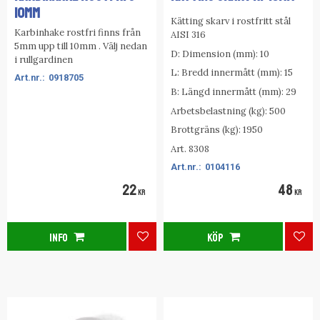
10mm
Kätting skarv i rostfritt stål
Karbinhake rostfri finns från
AISI 316
5mm upp till 10mm . Välj nedan
D: Dimension (mm): 10
i rullgardinen
L: Bredd innermått (mm): 15
0918705
B: Längd innermått (mm): 29
Arbetsbelastning (kg): 500
Brottgräns (kg): 1950
Art. 8308
0104116
22
48
KR
KR
INFO
KÖP
Lägg till i favoriter
Lägg