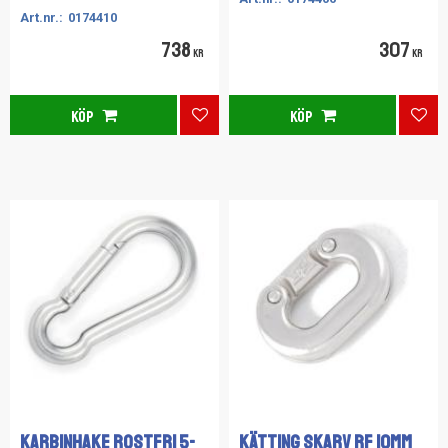
0174410
738
307
KR
KR
KÖP
KÖP
Lägg till i favoriter
Lägg
Karbinhake Rostfri 5-
KÄTTING SKARV RF 10MM