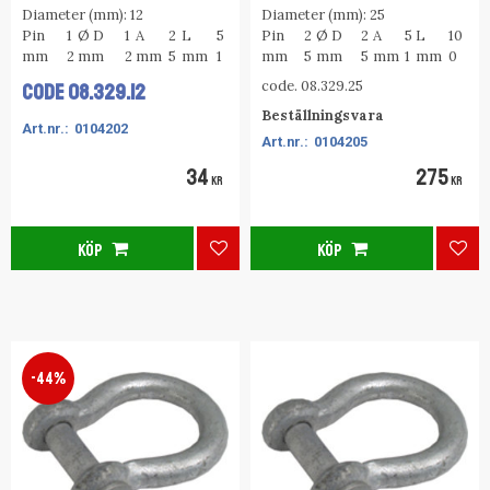
Diameter (mm): 12
Diameter (mm): 25
Pin
1
Ø D
1
A
2
L
5
Pin
2
Ø D
2
A
5
L
10
mm
2
mm
2
mm
5
mm
1
mm
5
mm
5
mm
1
mm
0
code. 08.329.25
CODE
08.329.12
Beställningsvara
0104202
0104205
34
275
KR
KR
KÖP
KÖP
Lägg till i favoriter
Lägg
44
%