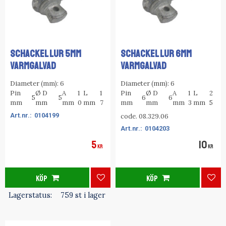
SCHACKEL LUR 5MM
SCHACKEL LUR 6MM
VARMGALVAD
VARMGALVAD
Diameter (mm): 6
Diameter (mm): 6
Pin
Ø D
A
1
L
1
Pin
Ø D
A
1
L
2
5
5
6
6
mm
mm
mm
0
mm
7
mm
mm
mm
3
mm
5
0104199
code. 08.329.06
0104203
5
10
KR
KR
KÖP
KÖP
Lägg till i favoriter
Lägg
Lagerstatus
759 st i lager