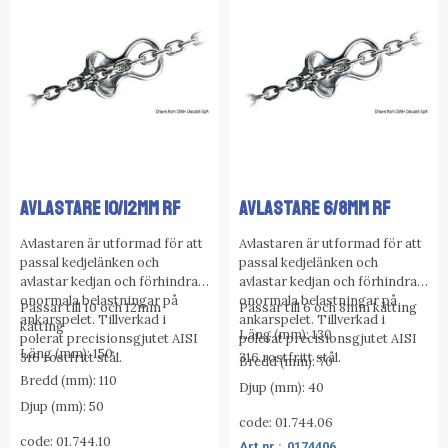
AVLASTARE 10/12MM RF
AVLASTARE 6/8MM RF
Avlastaren är utformad för att
Avlastaren är utformad för att
passal kedjelänken och
passal kedjelänken och
avlastar kedjan och förhindrar
avlastar kedjan och förhindrar
onormala belastningar på
onormala belastningar på
Passar till 10 och 12mm
Passar till 6 och 8mm kätting
ankarspelet. Tillverkad i
ankarspelet. Tillverkad i
kätting
Läng (mm): 130
polerat precisionsgjutet AISI
polerat precisionsgjutet AISI
Läng (mm): 150
316 rostfritt stål.
316 rostfritt stål.
Bredd (mm): 70
Bredd (mm): 110
Djup (mm): 40
Djup (mm): 50
code: 01.744.06
code: 01.744.10
0174406