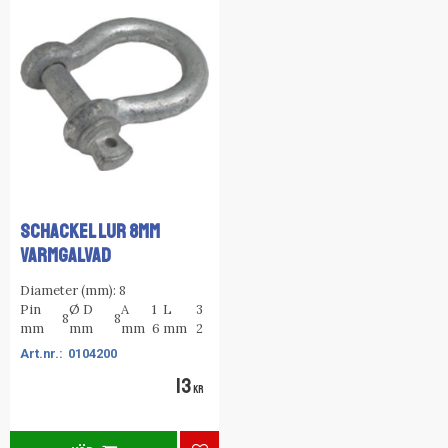
SCHACKEL LUR 8MM
VARMGALVAD
Diameter (mm): 8
Pin
Ø D
A
1
L
3
8
8
mm
mm
mm
6
mm
2
0104200
13
KR