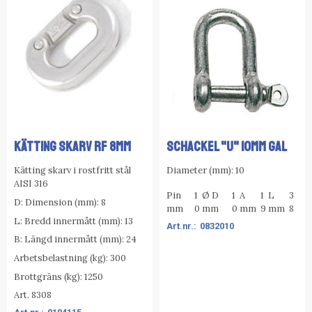
KÄTTING SKARV RF 8MM
SCHACKEL "U" 10MM GAL
Kätting skarv i rostfritt stål
Diameter (mm): 10
AISI 316
Pin
1
Ø D
1
A
1
L
3
D: Dimension (mm): 8
mm
0
mm
0
mm
9
mm
8
L: Bredd innermått (mm): 13
0832010
B: Längd innermått (mm): 24
Arbetsbelastning (kg): 300
Brottgräns (kg): 1250
Art. 8308