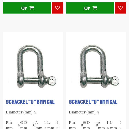
KÖP
KÖP
Lägg till i favoriter
Lägg
SCHACKEL "U" 6MM GAL
SCHACKEL "U" 8MM GAL
Diameter (mm): 5
Diameter (mm): 8
Pin
Ø D
A
1
L
2
Pin
Ø D
A
1
L
3
6
6
8
8
mm
mm
mm
3
mm
5
mm
mm
mm
6
mm
2