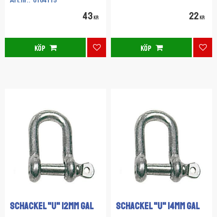
0104115
43
22
KR
KR
KÖP
KÖP
Lägg till i favoriter
Lägg
SCHACKEL "U" 12MM GAL
SCHACKEL "U" 14MM GAL