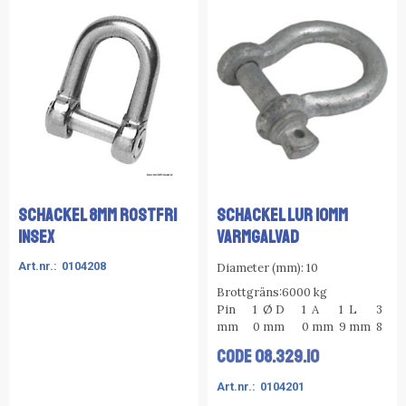
SCHACKEL 8MM ROSTFRI
SCHACKEL LUR 10MM
INSEX
VARMGALVAD
0104208
Diameter (mm): 10
Brottgräns:6000 kg
Pin
1
Ø D
1
A
1
L
3
mm
0
mm
0
mm
9
mm
8
CODE
08.329.10
0104201