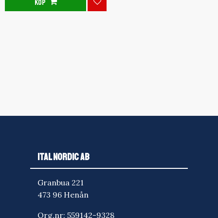
KÖP
Lägg till i favoriter
ITAL NORDIC AB
Granbua 221
473 96 Henån
Org.nr: 559142-9328