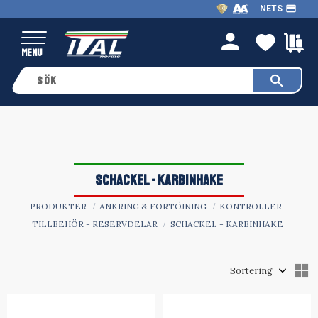
payment
NETS
Meny
FAVO
K
person
SCHACKEL - KARBINHAKE
PRODUKTER
ANKRING & FÖRTÖJNING
KONTROLLER -
TILLBEHÖR - RESERVDELAR
SCHACKEL - KARBINHAKE
Välj sortering
V