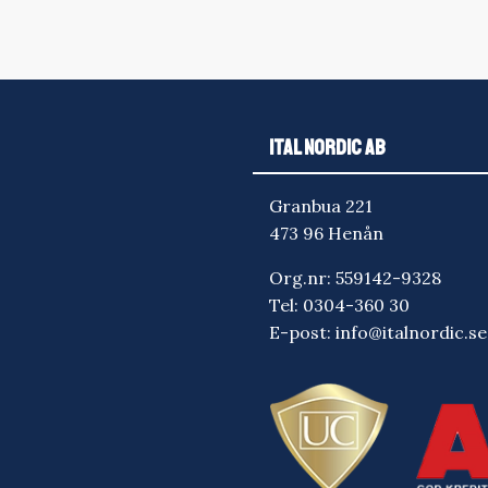
ITAL NORDIC AB
Granbua 221
473 96 Henån
Org.nr: 559142-9328
Tel:
0304-360 30
E-post:
info@italnordic.se