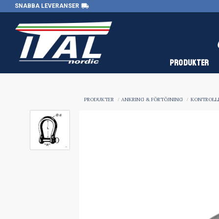
local_shipping
SNABBA LEVERANSER
PRODUKTER
PRODUKTER
ANKRING & FÖRTÖJNING
KONTROLLE