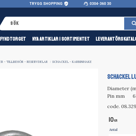
verified_user
support_agent
TRYGG SHOPPING
0304-360 30
FYNDTORGET
NYA ARTIKLAR I SORTIMENTET
LEVERANTÖRSKATAL
R - TILLBEHÖR - RESERVDELAR
SCHACKEL - KARBINHAKE
SCHACKEL L
Diameter (m
Pin mm
6
code. 08.32
10
KR
Antal