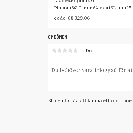
Diameter (mm): 6
Pin mm
6
Ø D mm
6
A mm
13
L mm
25
code. 08.329.06
Omdömen
Du
Bli den första att lämna ett omdöme.