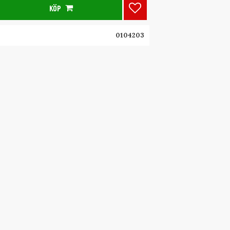
KÖP
Lägg till i favoriter
0104203