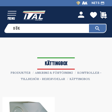
payment
NETS
Meny
FAVO
K
person
KÄTTINGBOX
PRODUKTER
ANKRING & FÖRTÖJNING
KONTROLLER -
TILLBEHÖR - RESERVDELAR
KÄTTINGBOX