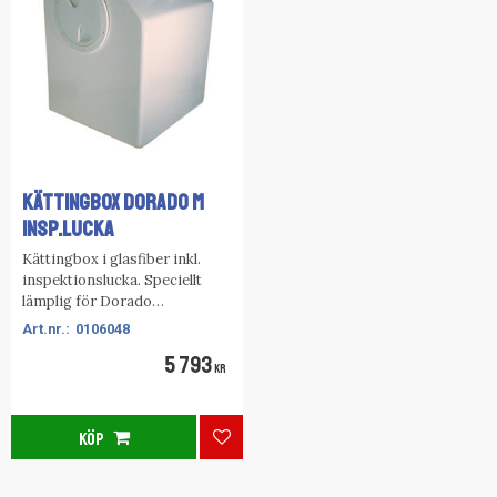
KÄTTINGBOX DORADO M
INSP.LUCKA
Kättingbox i glasfiber inkl.
inspektionslucka. Speciellt
lämplig för Dorado
ankarspel.A (mm): 655
0106048
B (mm): 400
5 793
C (mm): 375
KR
D (mm): 510
E (mm): 250
KÖP
Lägg till i favoriter