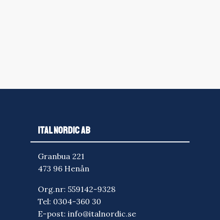
ITAL NORDIC AB
Granbua 221
473 96 Henån
Org.nr: 559142-9328
Tel:
0304-360 30
E-post:
info@italnordic.se