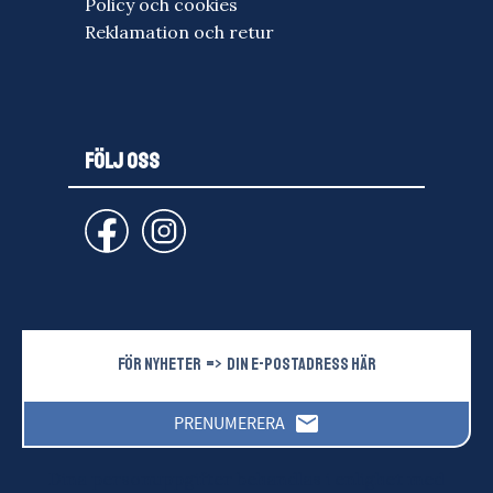
Policy och cookies
Reklamation och retur
FÖLJ OSS
email
PRENUMERERA
Dina personuppgifter behandlas i enlighet med