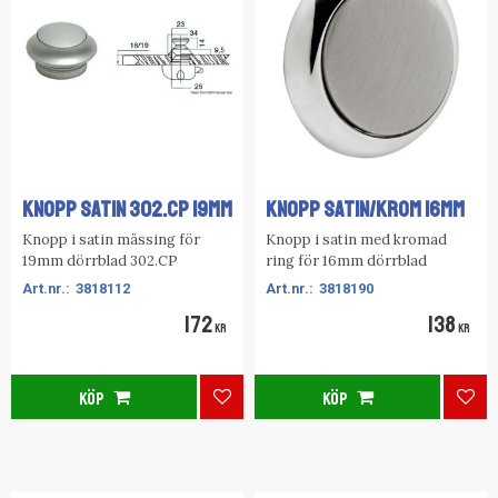
KNOPP SATIN 302.CP 19MM
KNOPP SATIN/KROM 16MM
Knopp i satin mässing för
Knopp i satin med kromad
19mm dörrblad 302.CP
ring för 16mm dörrblad
3818112
3818190
172
138
KR
KR
KÖP
KÖP
Lägg till i favoriter
Lägg