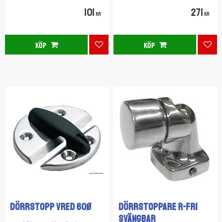
101
271
KR
KR
KÖP
KÖP
Lägg till i favoriter
Lägg
DÖRRSTOPP VRED 60ø
DÖRRSTOPPARE R-FRI
SVÄNGBAR