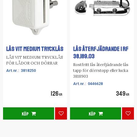
LÅS VIT MEDIUM TRYCKLÅS
LÅS ÅTERFJÄDRANDE I RF
38.189.03
LÅS VIT MEDIUM TRYCKLÅS
FÖR LÅDOR OCH DÖRRAR
Rostfritt lås återfjädrande lås
tapp för dörrstopp eller lucka
3818250
3818903
0446628
126
349
KR
KR
KÖP
KÖP
Lägg till i favoriter
Lägg