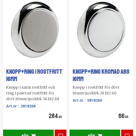
KNOPP+RING I ROSTFRITT
KNOPP+RING KROMAD ABS
16MM
16MM
Knopp i satin rostfritt och
Knopp i rostfritt för dörr
ring i polerad rostfritt för
16mm tjocklek 38.182.60
dörr 16mm tjocklek 38.182.68
3818260
3818268
284
66
KR
KR