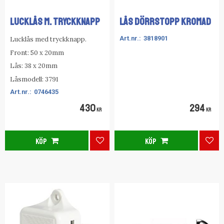
LUCKLÅS M. TRYCKKNAPP
LÅS DÖRRSTOPP KROMAD
3818901
Lucklås med tryckknapp.
Front: 50 x 20mm
Lås: 38 x 20mm
Låsmodell: 3791
0746435
430
294
KR
KR
KÖP
KÖP
Lägg till i favoriter
Lägg