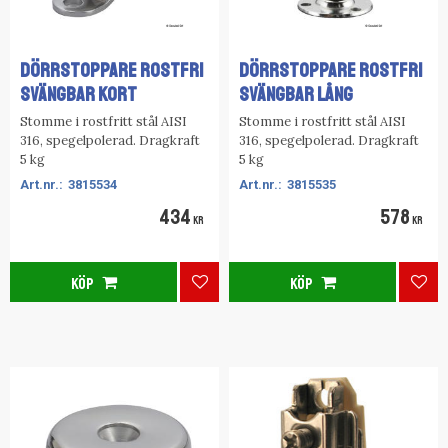
DÖRRSTOPPARE ROSTFRI
DÖRRSTOPPARE ROSTFRI
SVÄNGBAR KORT
SVÄNGBAR LÅNG
Stomme i rostfritt stål AISI
Stomme i rostfritt stål AISI
316, spegelpolerad. Dragkraft
316, spegelpolerad. Dragkraft
5 kg
5 kg
3815534
3815535
434
578
KR
KR
KÖP
KÖP
Lägg till i favoriter
Lägg