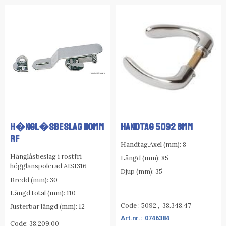
H�NGL�SBESLAG 110MM
HANDTAG 5092 8MM
RF
Handtag.Axel (mm): 8
Hänglåsbeslag i rostfri
Längd (mm): 85
högglanspolerad AISI316
Djup (mm): 35
Bredd (mm): 30
Längd total (mm): 110
Code : 5092 , 38.348.47
Justerbar längd (mm): 12
0746384
Code: 38.209.00