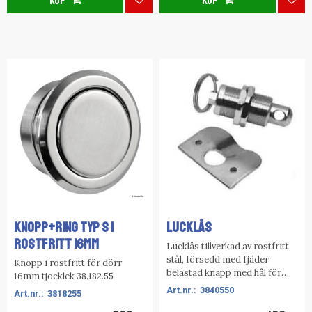
KÖP
KÖP
Lägg till i favoriter
Lägg
KNOPP+RING TYP S I
LUCKLÅS
ROSTFRITT 16MM
Lucklås tillverkad av rostfritt
stål, försedd med fjäder
Knopp i rostfritt för dörr
belastad knapp med hål för
16mm tjocklek 38.182.55
hänglås.
3840550
3818255