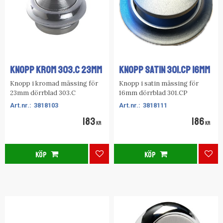
KNOPP KROM 303.C 23MM
KNOPP SATIN 301.CP 16MM
Knopp i kromad mässing för
Knopp i satin mässing för
23mm dörrblad 303.C
16mm dörrblad 301.CP
3818103
3818111
183
186
KR
KR
KÖP
KÖP
Lägg till i favoriter
Lägg