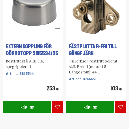
EXTERN KOPPLING FÖR
FÄSTPLATTA R-FRI TILL
DÖRRSTOPP 3815534/35
GÅNGFJÄRN
Rostfritt stål AISI 316,
Tillverkad i rostfritt polerat
spegelpolerad.
stål. Bredd (mm): 41.5
Längd (mm): 44
3815544
Material: Rostfri
0746451
253
103
KR
KR
KÖP
KÖP
Lägg till i favoriter
Lägg