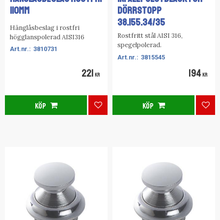
110MM
DÖRRSTOPP
38.155.34/35
Hänglåsbeslag i rostfri
Rostfritt stål AISI 316,
högglanspolerad AISI316
spegelpolerad.
3810731
3815545
221
194
KR
KR
KÖP
KÖP
Lägg till i favoriter
Lägg