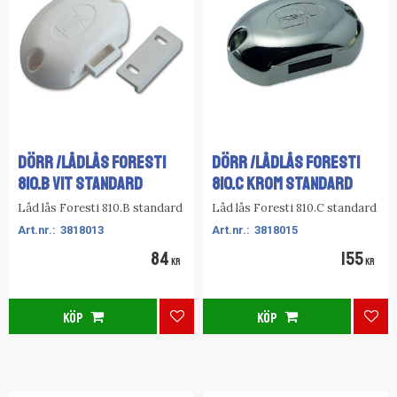
DÖRR /LÅDLÅS FORESTI
DÖRR /LÅDLÅS FORESTI
810.B VIT STANDARD
810.C KROM STANDARD
Låd lås Foresti 810.B standard
Låd lås Foresti 810.C standard
3818013
3818015
84
155
KR
KR
KÖP
KÖP
Lägg till i favoriter
Lägg