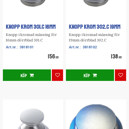
KNOPP KROM 301.C 16MM
KNOPP KROM 302.C 19MM
Knopp i kromad mässing för
Knopp i kromad mässing för
16mm dörrblad 301.C
19mm dörrblad 302.C
3818101
3818102
156
138
KR
KR
KÖP
KÖP
Lägg till i favoriter
Lägg