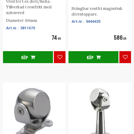
Vred för t.ex dörr/lucka .
Tillverkad i rostfritt med
Svängbar rostfri magnetisk
nylonvred
dörrstoppare.
Diameter: 60mm
0446635
3811670
74
586
KR
KR
KÖP
KÖP
Lägg till i favoriter
Lägg