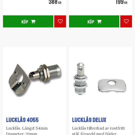
388
199
KR
KR
KÖP
KÖP
Lägg till i favoriter
Lägg
LUCKLÅS 4055
LUCKLÅS DELUX
Lucklås. Längd: 54mm
Lucklås tillverkad av rostfritt
Diameter: 20mm
stål, försedd med fjäder