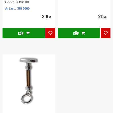
Code: 38.190.00
3819000
318
20
KR
KR
KÖP
KÖP
Lägg till i favoriter
Lägg