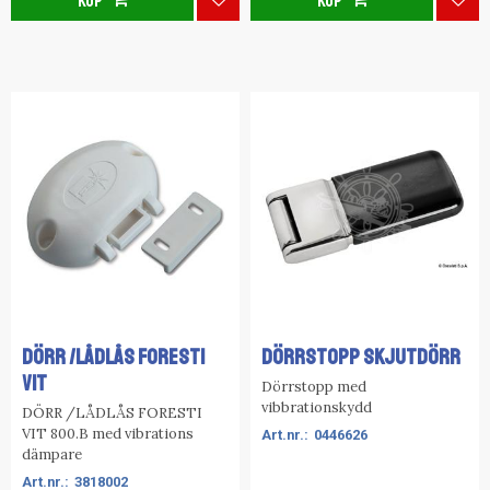
KÖP
KÖP
Lägg till i favoriter
Lägg
DÖRR /LÅDLÅS FORESTI
DÖRRSTOPP SKJUTDÖRR
VIT
Dörrstopp med
vibbrationskydd
DÖRR /LÅDLÅS FORESTI
VIT 800.B med vibrations
0446626
dämpare
3818002