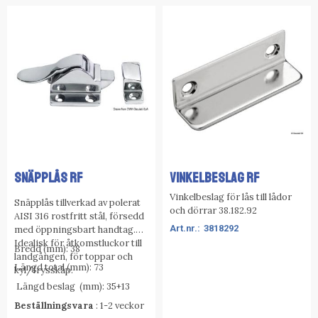
SNÄPPLÅS RF
VINKELBESLAG RF
Vinkelbeslag för lås till lådor
Snäpplås tillverkad av polerat
och dörrar 38.182.92
AISI 316 rostfritt stål, försedd
3818292
med öppningsbart handtag.
Idealisk för åtkomstluckor till
Bredd (mm): 38
landgången, för toppar och
Längd total (mm): 73
kyl/frysskåp.
Längd beslag (mm): 35+13
Beställningsvara
: 1-2 veckor