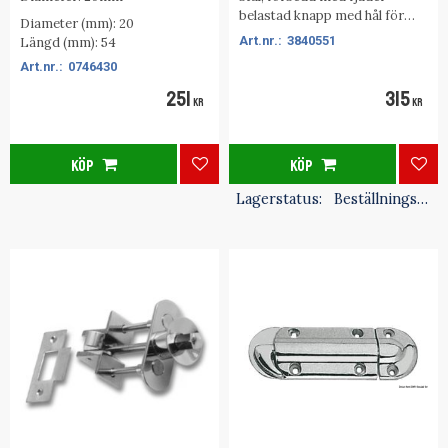
belastad knapp med hål för
Diameter (mm): 20
hänglås.
3840551
Längd (mm): 54
0746430
251
315
KR
KR
KÖP
KÖP
Lägg till i favoriter
Lägg
Lagerstatus
Beställningsvara