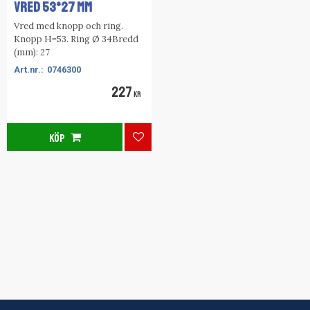
VRED 53*27 MM
Vred med knopp och ring.
Knopp H=53. Ring Ø 34Bredd
(mm): 27
0746300
227
KR
KÖP
Lägg till i favoriter