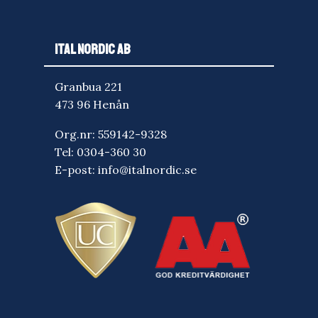
ITAL NORDIC AB
Granbua 221
473 96 Henån
Org.nr: 559142-9328
Tel:
0304-360 30
E-post:
info@italnordic.se