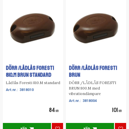
DÖRR /LÅDLÅS FORESTI
DÖRR /LÅDLÅS FORESTI
810.M BRUN STANDARD
BRUN
Låd lås Foresti 810.M standard
DÖRR /LÅDLÅS FORESTI
BRUN 800.M med
3818010
vibrationdämpare
3818004
84
101
KR
KR