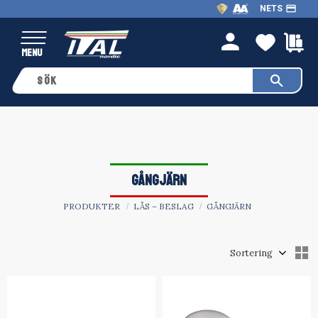
payment
NETS
Meny
FAVO
K
person
GÅNGJÄRN
PRODUKTER
LÅS – BESLAG
GÅNGJÄRN
Välj sortering
V