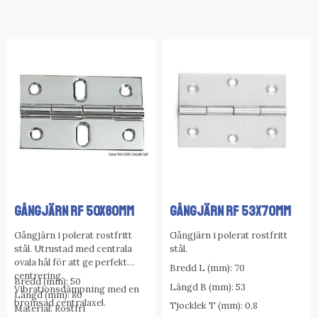
GÅNGJÄRN RF 50X80MM
GÅNGJÄRN RF 53X70MM
Gångjärn i polerat rostfritt
Gångjärn i polerat rostfritt
stål. Utrustad med centrala
stål.
ovala hål för att ge perfekt
Bredd L (mm): 70
centrering.
Bredd (mm): 50
Längd B (mm): 53
Vibrationsdämpning med en
Längd (mm): 80
bromsad centralaxel.
Tjocklek T (mm): 0,8
Material: Rostfri