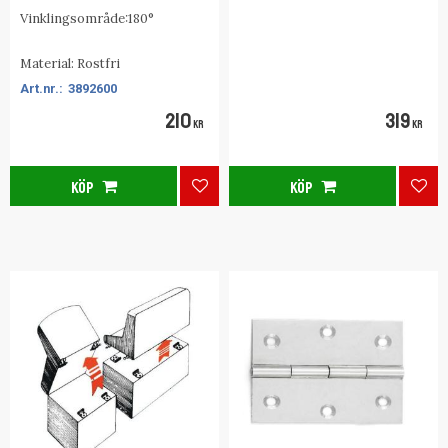
Vinklingsområde:180°
Material: Rostfri
3892600
210
319
KR
KR
KÖP
KÖP
Lägg till i favoriter
Lägg