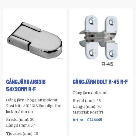
GÅNGJÄRN AISI316
GÅNGJÄRN DOLT R-45 R-F
54x30MM R-F
Gångjärn dolt som .
Gång järn i högglanspolerat
Bredd (mm): 38
Rostfritt AISI 316 lämpligt för
Längd (mm): 76
luckor/ dörrar
Material: Rostfri
Bredd (mm): 30
0746445
Längd (mm): 57
Tjocklek (mm): 10