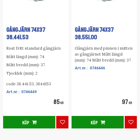
GÅNGJÄRN 74X37
GÅNGJÄRN 74X37
38.441.53
38.551.00
Rost fritt standard gångjärn
Gångjärn med pinnen i mitten
av gångjärnet Mått längd
Mått längd (mm): 74
(mm): 74 Mått bredd (mm): 37
Mått bredd (mm): 37
0746446
Tjocklek (mm): 2
code 38.441.53, 3844153
0746449
85
97
KR
KR
KÖP
KÖP
Lägg till i favoriter
Lägg