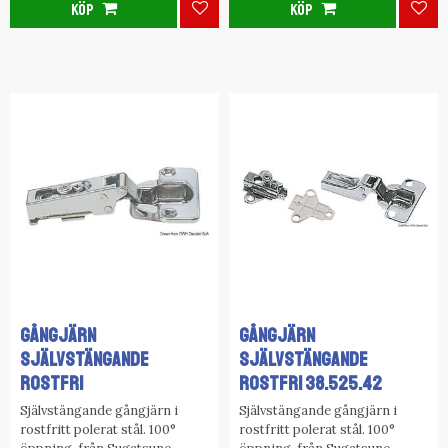
KÖP
KÖP
Lägg till i favoriter
Lägg
GÅNGJÄRN
GÅNGJÄRN
SJÄLVSTÄNGANDE
SJÄLVSTÄNGANDE
ROSTFRI
ROSTFRI 38.525.42
Självstängande gångjärn i
Självstängande gångjärn i
rostfritt polerat stål. 100°
rostfritt polerat stål. 100°