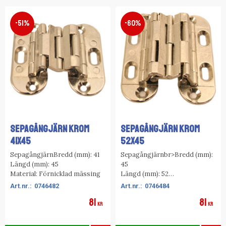
51
%
60
%
SEPAGÅNGJÄRN KROM
SEPAGÅNGJÄRN KROM
41x45
52x45
SepagångjärnBredd (mm): 41
Sepagångjärnbr>Bredd (mm):
Längd (mm): 45
45
Material: Förnicklad mässing
Längd (mm): 52
Material: Förnicklad mässing
0746482
0746484
81
81
KR
KR