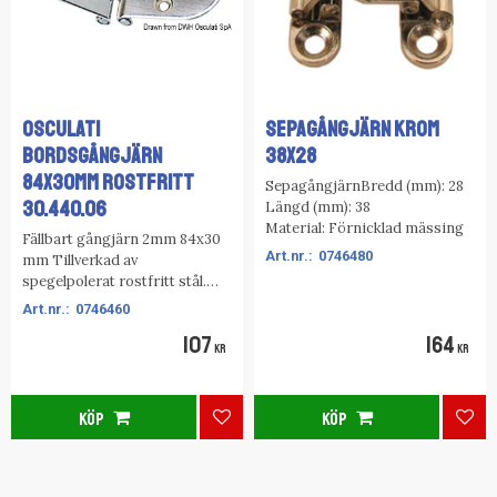
OSCULATI
SEPAGÅNGJÄRN KROM
BORDSGÅNGJÄRN
38x28
84x30MM ROSTFRITT
SepagångjärnBredd (mm): 28
30.440.06
Längd (mm): 38
Material: Förnicklad mässing
Fällbart gångjärn 2mm 84x30
0746480
mm Tillverkad av
spegelpolerat rostfritt stål.
Slank design för fällbara bord.
0746460
Försedd med
107
164
precisionsgjuten centralenhet.
KR
KR
KÖP
KÖP
Lägg till i favoriter
Lägg