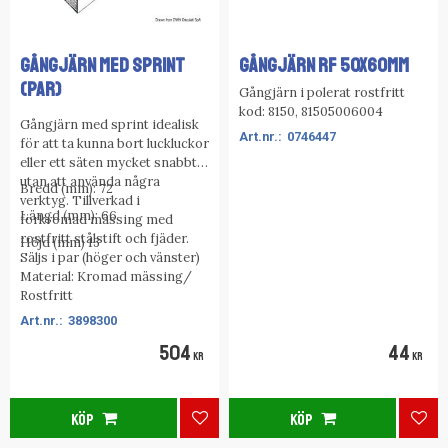
GÅNGJÄRN MED SPRINT
GÅNGJÄRN RF 50X60MM
(PAR)
Gångjärn i polerat rostfritt
kod: 8150, 81505006004
Gångjärn med sprint idealisk
0746447
för att ta kunna bort luckluckor
eller ett säten mycket snabbt,
utan att använda några
Bredd (mm): 72
verktyg. Tillverkad i
Längd (mm): 66
förkromad mässing med
rostfritt stålstift och fjäder.
Höjd (mm) 13
Säljs i par (höger och vänster)
Material: Kromad mässing/
Rostfritt
3898300
504
44
KR
KR
KÖP
KÖP
Lägg till i favoriter
Lägg