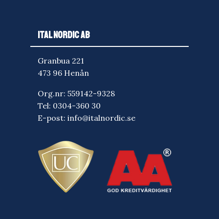
ITAL NORDIC AB
Granbua 221
473 96 Henån
Org.nr: 559142-9328
Tel:
0304-360 30
E-post:
info@italnordic.se