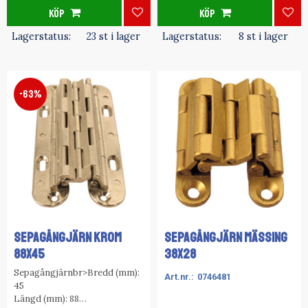
KÖP
KÖP
Lägg till i favoriter
Lägg
Lagerstatus
23 st i lager
Lagerstatus
8 st i lager
63
%
SEPAGÅNGJÄRN KROM
SEPAGÅNGJÄRN MÄSSING
88x45
38x28
Sepagångjärnbr>Bredd (mm):
0746481
45
Längd (mm): 88