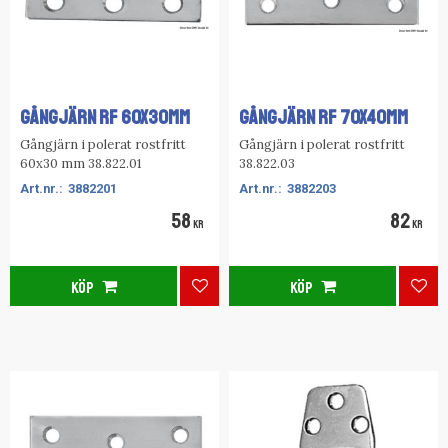
GÅNGJÄRN RF 60X30MM
GÅNGJÄRN RF 70X40MM
Gångjärn i polerat rostfritt
Gångjärn i polerat rostfritt
60x30 mm 38.822.01
38.822.03
3882201
3882203
58
82
KR
KR
KÖP
KÖP
Lägg till i favoriter
Lägg