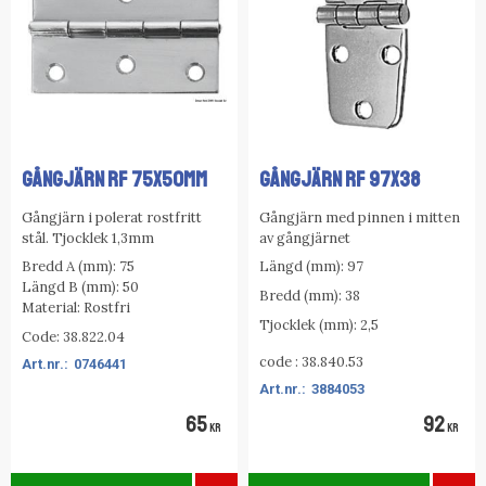
GÅNGJÄRN RF 75X50MM
GÅNGJÄRN RF 97X38
Gångjärn i polerat rostfritt
Gångjärn med pinnen i mitten
stål. Tjocklek 1,3mm
av gångjärnet
Bredd A (mm): 75
Längd (mm): 97
Längd B (mm): 50
Bredd (mm): 38
Material: Rostfri
Tjocklek (mm): 2,5
Code: 38.822.04
code : 38.840.53
0746441
3884053
65
92
KR
KR