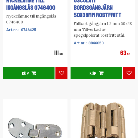
NYCKELÄMNE TILL
OSCULATI
INGÅNGSLÅS 0746400
BORDSGÅNGJÄRN
50x38MM ROSTFRITT
Nyckelämne till ingångslås
0746400
Fällbart gångjärn 1,3 mm 50x38
mm Tillverkad av
0746425
spegelpolerat rostfritt stål.
3846050
111
63
KR
KR
KÖP
KÖP
Lägg till i favoriter
Lägg