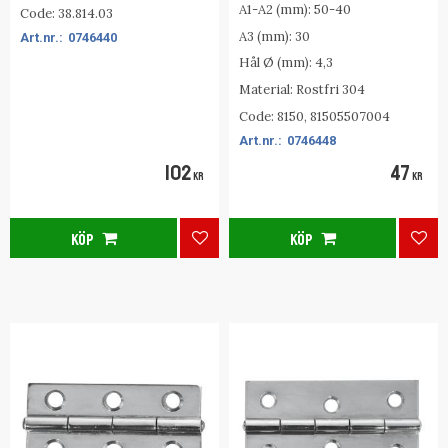
A1-A2 (mm): 50-40
Code: 38.814.03
A3 (mm): 30
0746440
Hål Ø (mm): 4,3
Material: Rostfri 304
Code: 8150, 81505507004
0746448
102
47
KR
KR
KÖP
KÖP
Lägg till i favoriter
Lägg