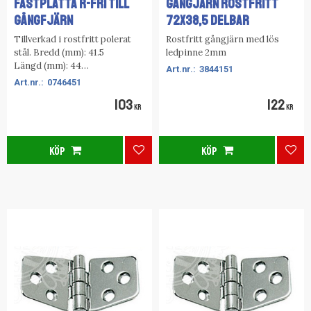
FÄSTPLATTA R-FRI TILL
GÅNGJÄRN ROSTFRITT
GÅNGFJÄRN
72X38,5 DELBAR
Tillverkad i rostfritt polerat
Rostfritt gångjärn med lös
stål. Bredd (mm): 41.5
ledpinne 2mm
Längd (mm): 44
3844151
Material: Rostfri
0746451
103
122
KR
KR
KÖP
KÖP
Lägg till i favoriter
Lägg