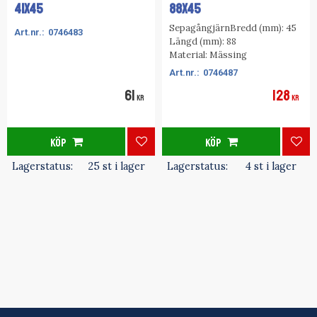
41x45
88x45
SepagångjärnBredd (mm): 45
0746483
Längd (mm): 88
Material: Mässing
0746487
61
128
KR
KR
KÖP
KÖP
Lägg till i favoriter
Lägg
Lagerstatus
25 st i lager
Lagerstatus
4 st i lager