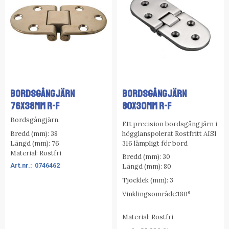
BORDSGÅNGJÄRN
BORDSGÅNGJÄRN
76x38MM R-F
80x30MM R-F
Bordsgångjärn.
Ett precision bordsgång järn i
Bredd (mm): 38
högglanspolerat Rostfritt AISI
Längd (mm): 76
316 lämpligt för bord
Material: Rostfri
Bredd (mm): 30
0746462
Längd (mm): 80
Tjocklek (mm): 3
Vinklingsområde:180°
Material: Rostfri