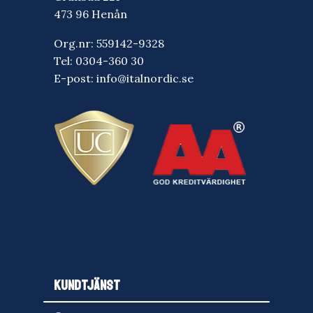
473 96 Henån
Org.nr: 559142-9328
Tel:
0304-360 30
E-post:
info@italnordic.se
KUNDTJÄNST