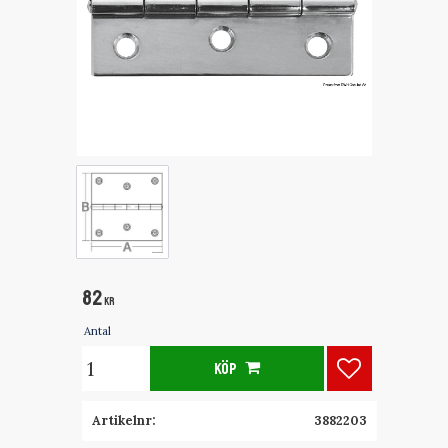
82
KR
Antal
KÖP
Lägg till i fa
Artikelnr
3882203