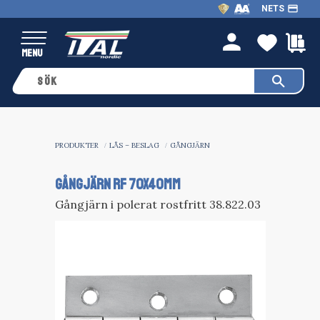
payment
NETS
Meny
FAVO
K
person
PRODUKTER
LÅS – BESLAG
GÅNGJÄRN
GÅNGJÄRN RF 70X40MM
Gångjärn i polerat rostfritt 38.822.03