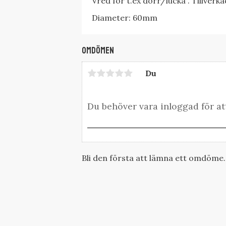
Vred för t.ex dörr/lucka . Tillverk
Diameter: 60mm
Omdömen
Du
Bli den första att lämna ett omdöme.