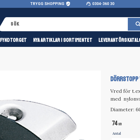
verified_user
support_agent
TRYGG SHOPPING
0304-360 30
FYNDTORGET
NYA ARTIKLAR I SORTIMENTET
LEVERANTÖRSKATAL
DÖRRSTOPP 
Vred för t.ex
med nylonv
Diameter:
74
KR
Antal