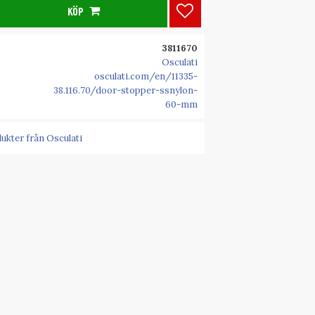
KÖP
Lägg till i favoriter
3811670
Osculati
osculati.com/en/11335-
38.116.70/door-stopper-ssnylon-
60-mm
dukter från Osculati