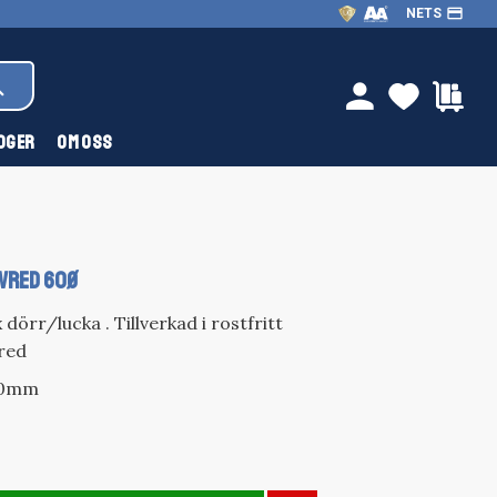
payment
NETS
FAVOR
KU
person
OGER
OM OSS
VRED 60ø
 dörr/lucka . Tillverkad i rostfritt
red
 60mm