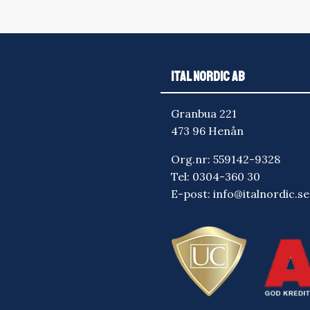
ITAL NORDIC AB
Granbua 221
473 96 Henån
Org.nr: 559142-9328
Tel:
0304-360 30
E-post:
info@italnordic.se