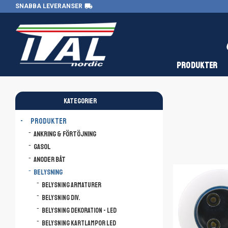
local_shipping
SNABBA LEVERANSER
PRODUKTER
KATEGORIER
PRODUKTER
Ankring & Förtöjning
Gasol
Anoder båt
Belysning
Belysning armaturer
Belysning div.
Belysning dekoration - LED
Belysning kartlampor LED