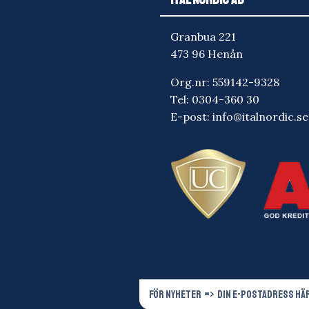
Granbua 221
473 96 Henån
Org.nr: 559142-9328
Tel:
0304-360 30
E-post:
info@italnordic.se