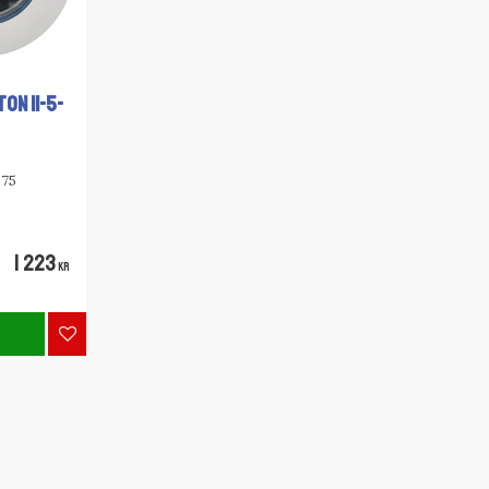
ON 11-5-
 75
1 223
it
KR
0-30
Lägg till i favoriter