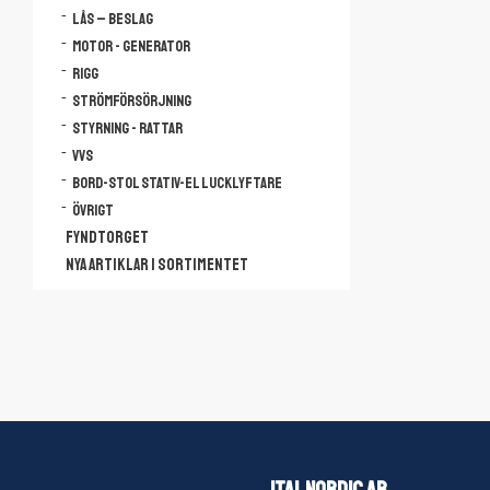
Lås – Beslag
Motor - Generator
Rigg
Strömförsörjning
Styrning - Rattar
VVS
Bord-Stol Stativ-El lucklyftare
Övrigt
FYNDTORGET
NYA ARTIKLAR I SORTIMENTET
ITAL NORDIC AB