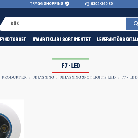
verified_user
support_agent
TRYGG SHOPPING
0304-360 30
FYNDTORGET
NYA ARTIKLAR I SORTIMENTET
LEVERANTÖRSKATAL
F7 - LED
PRODUKTER
BELYSNING
BELYSNING SPOTLIGHTS LED
F7 - LED