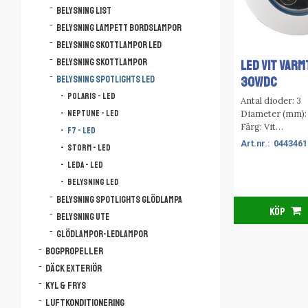
Belysning list
Belysning lampett bordslampor
Belysning skottlampor LED
Belysning skottlampor
LED VIT VARMT
30V/DC
Belysning spotlights LED
Polaris - LED
Antal dioder: 3
Diameter (mm):
Neptune - LED
Färg: Vit
F7 - LED
Höjd (mm): 25
0443461
Storm - LED
Lampa: LED
Leda - LED
Ljusfärg: Varmv
Skydd: IP 65
Belysning LED
Spänning (V): 1
Belysning spotlights glödlampa
KÖP
Belysning ute
Glödlampor-ledlampor
Bogpropeller
Däck Exteriör
Kyl & Frys
Luftkonditionering