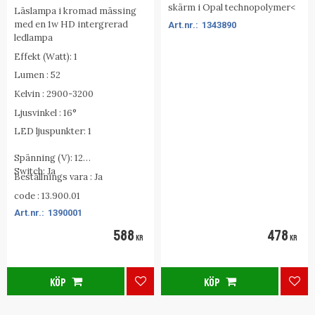
skärm i Opal technopolymer<
Läslampa i kromad mässing
med en 1w HD intergrerad
1343890
ledlampa
Effekt (Watt): 1
Lumen : 52
Kelvin : 2900-3200
Ljusvinkel : 16°
LED ljuspunkter: 1
Spänning (V): 12
Switch: Ja
Beställnings vara : Ja
code : 13.900.01
1390001
588
478
KR
KR
KÖP
KÖP
Lägg till i favoriter
Lägg