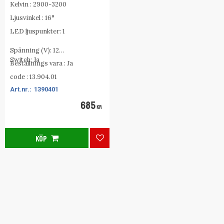
Kelvin : 2900-3200
Ljusvinkel : 16°
LED ljuspunkter: 1
Spänning (V): 12
Switch: Ja
Beställnings vara : Ja
code : 13.904.01
1390401
685
KR
KÖP
Lägg till i favoriter