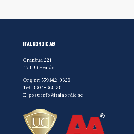
ITAL NORDIC AB
Granbua 221
473 96 Henån
Org.nr: 559142-9328
Tel:
0304-360 30
E-post:
info@italnordic.se