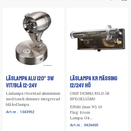
LÄSLAMPA ALU 120° 3W
LÄSLAMPA KR MÄSSING
VIT/BLÅ 12-24V
12/24V HÖ
Läslampa i borstad aluminium
OBS! DENNA BILD ÄR
med touch dimmer integrerad
SPEGELVÄND
blå led lampa .
Effekt (max W): 10
1343952
Färg: Krom
Lampa: G4
Spänning (V): 12
0426405
Switch: Ja