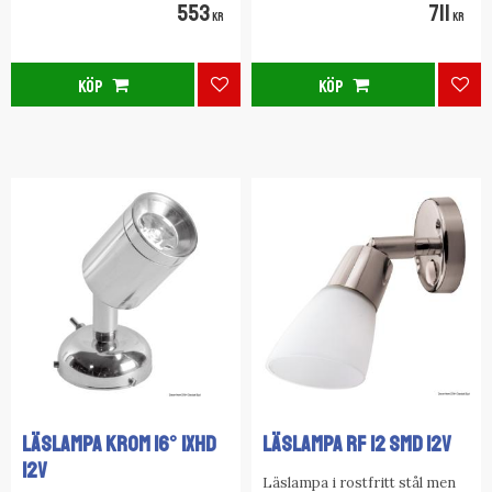
553
711
Väggfäste bredd (mm): 146
KR
KR
höger
KÖP
KÖP
Lägg till i favoriter
Lägg
LÄSLAMPA KROM 16° 1xHD
LÄSLAMPA RF 12 SMD 12V
12V
Läslampa i rostfritt stål men