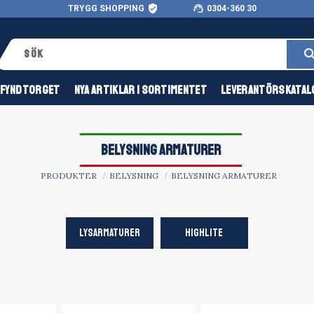
verified_user
support_agent
TRYGG SHOPPING
0304-360 30
FYNDTORGET
NYA ARTIKLAR I SORTIMENTET
LEVERANTÖRSKATAL
BELYSNING ARMATURER
PRODUKTER
BELYSNING
BELYSNING ARMATURER
LYSARMATURER
HIGHLITE