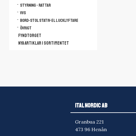
Styrning - Rattar
VVS
Bord-Stol Stativ-El lucklyftare
Övrigt
FYNDTORGET
NYA ARTIKLAR I SORTIMENTET
ITAL NORDIC AB
Granbua 221
473 96 Henån