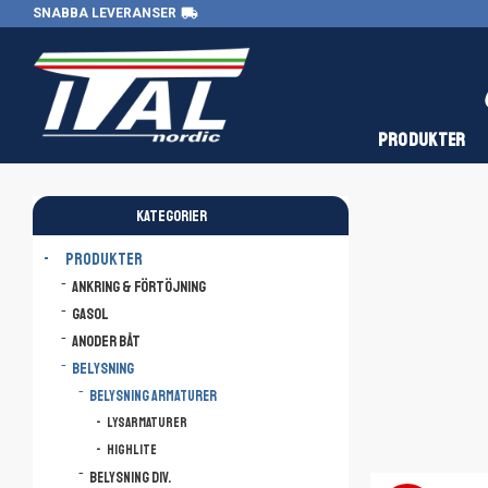
local_shipping
SNABBA LEVERANSER
PRODUKTER
KATEGORIER
PRODUKTER
Ankring & Förtöjning
Gasol
Anoder båt
Belysning
Belysning armaturer
Lysarmaturer
Highlite
Belysning div.