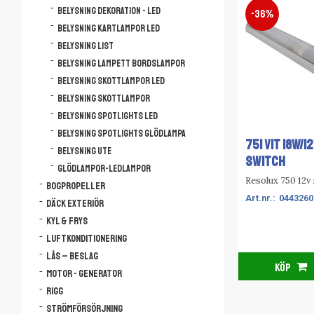
Belysning dekoration - LED
36
%
Belysning kartlampor LED
Belysning list
Belysning lampett bordslampor
Belysning skottlampor LED
Belysning skottlampor
Belysning spotlights LED
Belysning spotlights glödlampa
751 VIT 18W/12
Belysning ute
SWITCH
Glödlampor-ledlampor
Resolux 750 12v
Bogpropeller
0443260
Däck Exteriör
Kyl & Frys
Luftkonditionering
Lås – Beslag
KÖP
Motor - Generator
Rigg
Strömförsörjning