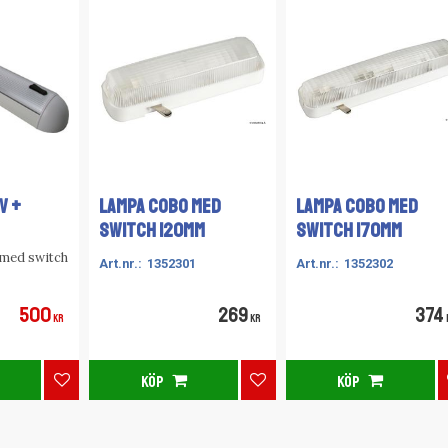
V +
LAMPA COBO MED
LAMPA COBO MED
SWITCH 120MM
SWITCH 170MM
 med switch
1352301
1352302
500
269
374
KR
KR
KÖP
KÖP
Lägg till i favoriter
Lägg till i favoriter