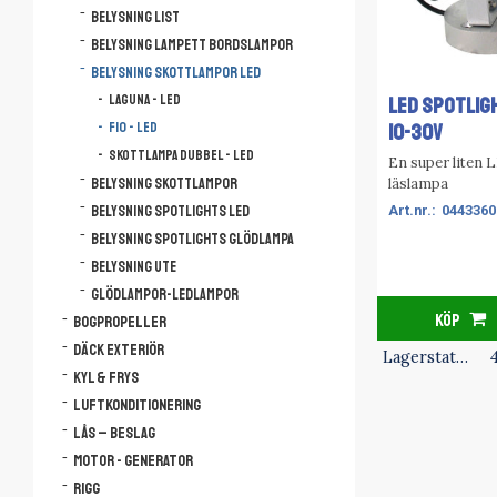
Belysning list
Belysning lampett bordslampor
Belysning skottlampor LED
Laguna - LED
LED SPOTLIG
10-30V
F10 - LED
Skottlampa dubbel - LED
En super liten 
läslampa
Belysning skottlampor
Belysning spotlights LED
0443360
Belysning spotlights glödlampa
Belysning ute
Glödlampor-ledlampor
KÖP
Bogpropeller
Däck Exteriör
Lagerstatus
4
Kyl & Frys
Luftkonditionering
Lås – Beslag
Motor - Generator
Rigg