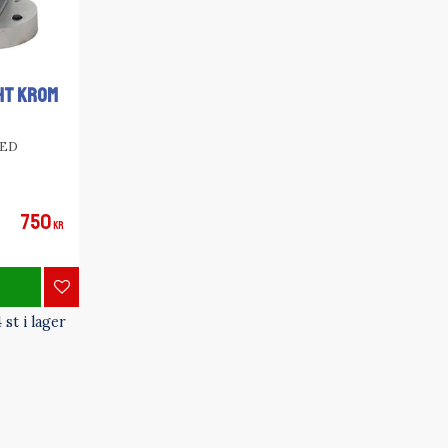
HT KROM
LED
750
KR
Lägg till i favoriter
 st i lager