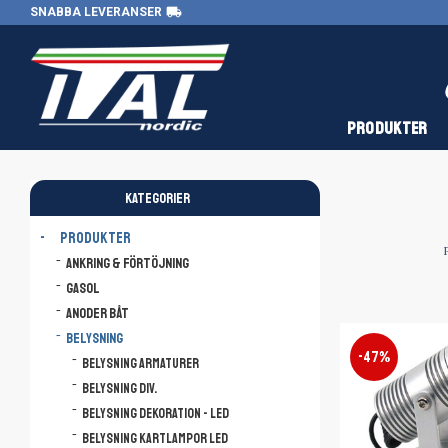
local_shipping
SNABBA LEVERANSER
PRODUKTER
KATEGORIER
PRODUKTER
Ankring & Förtöjning
Gasol
Anoder båt
Belysning
47
%
Belysning armaturer
Belysning div.
Belysning dekoration - LED
Belysning kartlampor LED