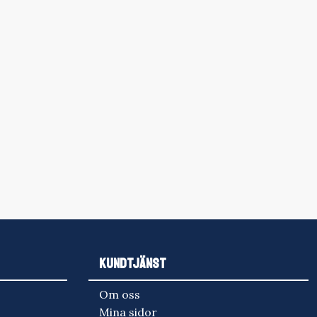
KUNDTJÄNST
Om oss
Mina sidor