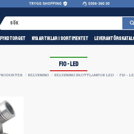
verified_user
support_agent
TRYGG SHOPPING
0304-360 30
FYNDTORGET
NYA ARTIKLAR I SORTIMENTET
LEVERANTÖRSKATAL
F10 - LED
PRODUKTER
BELYSNING
BELYSNING SKOTTLAMPOR LED
F10 - L