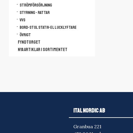
Strömförsörjning
Styrning - Rattar
VVS
Bord-Stol Stativ-El lucklyftare
Övrigt
FYNDTORGET
NYA ARTIKLAR I SORTIMENTET
ITAL NORDIC AB
Granbua 221