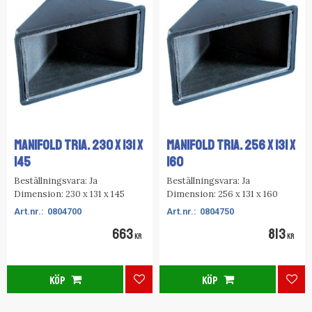
MANIFOLD TRIA. 230 X 131 X
MANIFOLD TRIA. 256 X 131 X
145
160
Beställningsvara: Ja
Beställningsvara: Ja
Dimension: 230 x 131 x 145
Dimension: 256 x 131 x 160
0804700
0804750
663
813
KR
KR
KÖP
KÖP
Lägg till i favoriter
Lägg