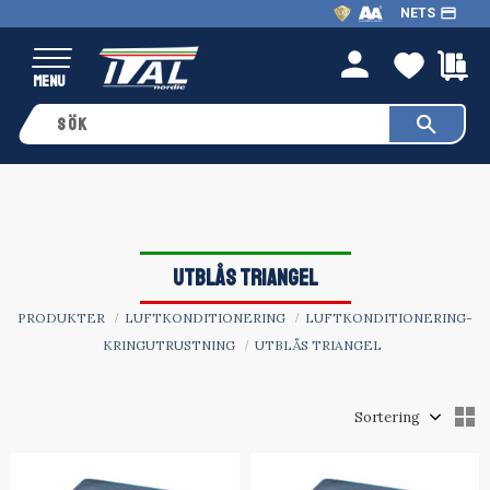
payment
NETS
Meny
FAVO
K
person
UTBLÅS TRIANGEL
PRODUKTER
LUFTKONDITIONERING
LUFTKONDITIONERING-
KRINGUTRUSTNING
UTBLÅS TRIANGEL
Välj sortering
V