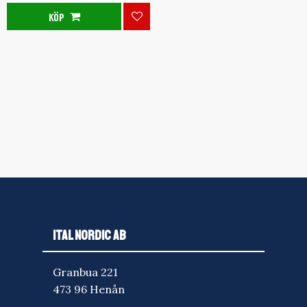
KÖP
Lägg till i favoriter
ITAL NORDIC AB
Granbua 221
473 96 Henån