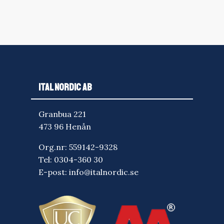
ITAL NORDIC AB
Granbua 221
473 96 Henån
Org.nr: 559142-9328
Tel:
0304-360 30
E-post:
info@italnordic.se