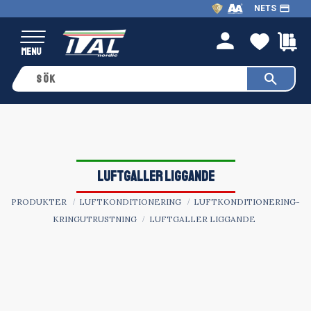
payment
NETS
Meny
FAVO
K
person
LUFTGALLER LIGGANDE
PRODUKTER
LUFTKONDITIONERING
LUFTKONDITIONERING-
KRINGUTRUSTNING
LUFTGALLER LIGGANDE