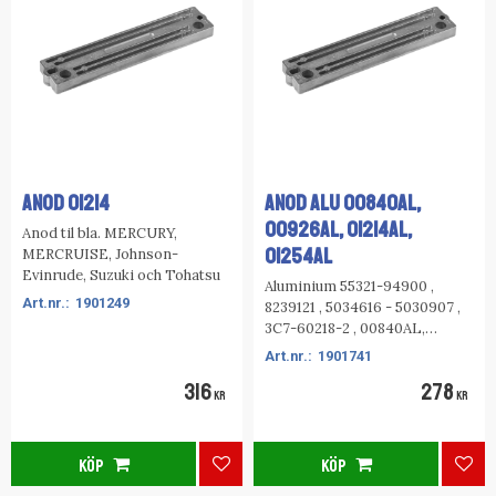
ANOD 01214
ANOD ALU 00840AL,
00926AL, 01214AL,
Anod til bla. MERCURY,
01254AL
MERCRUISE, Johnson-
Evinrude, Suzuki och Tohatsu
Aluminium 55321-94900 ,
1901249
8239121 , 5034616 - 5030907 ,
3C7-60218-2 , 00840AL,
00926AL, 01214AL, 01254AL
1901741
316
278
KR
KR
KÖP
KÖP
Lägg till i favoriter
Lägg