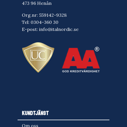
473 96 Henån
Org.nr: 559142-9328
Tel:
0304-360 30
E-post:
info@italnordic.se
KUNDTJÄNST
Om oss