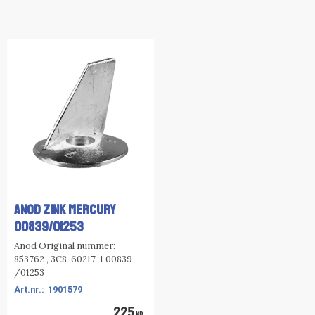
ANOD ZINK MERCURY
00839/01253
Anod Original nummer:
853762 , 3C8-60217-1 00839
/01253
1901579
225
KR