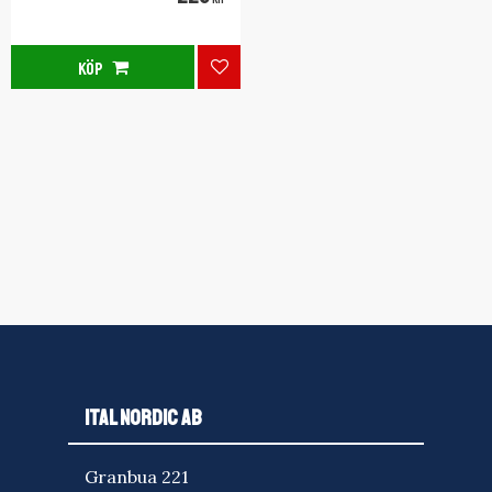
KÖP
Lägg till i favoriter
ITAL NORDIC AB
Granbua 221