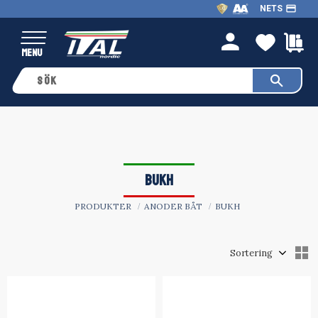
payment
NETS
Meny
FAVO
K
person
BUKH
PRODUKTER
ANODER BÅT
BUKH
Välj sortering
V