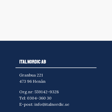
ITAL NORDIC AB
Granbua 221
473 96 Henån
Org.nr: 559142-9328
Tel:
0304-360 30
E-post:
info@italnordic.se