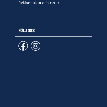
Reklamation och retur
FÖLJ OSS
email
PRENUMERERA