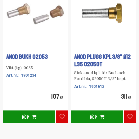
ANOD BUKH 02053
ANOD PLUGG KPL 3/8" Ø12
L35 02050T
Vikt (kg): 0035
Sink anod kpl. för Buch och
1901234
Ford bla, 02050T 3/8" bspt
1901612
107
311
KR
KR
KÖP
KÖP
Lägg till i favoriter
Lägg