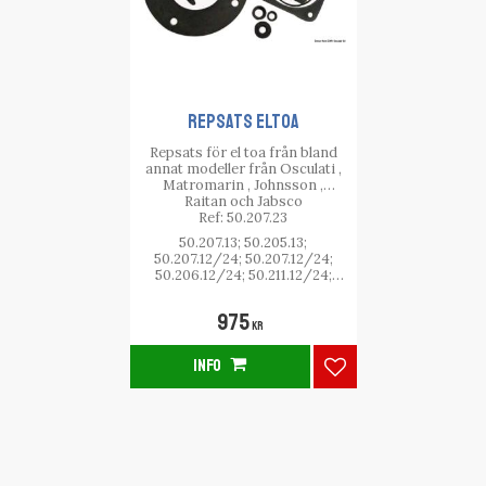
REPSATS ELTOA
Repsats för el toa från bland
annat modeller från Osculati ,
Matromarin , Johnsson ,
Raitan och Jabsco
Ref: 50.207.23
50.207.13; 50.205.13;
50.207.12/24; 50.207.12/24;
50.206.12/24; 50.211.12/24;
50.209.12/24
975
KR
INFO
Lägg till i favorite