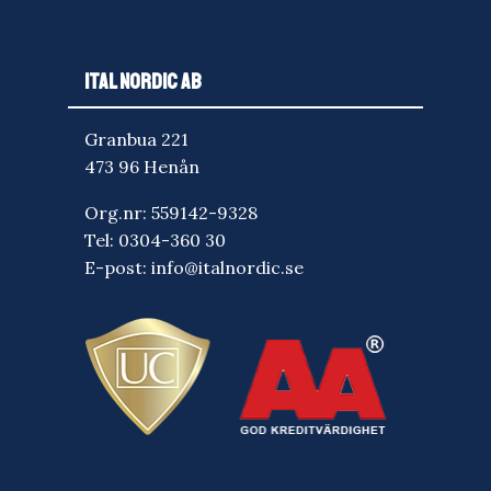
ITAL NORDIC AB
Granbua 221
473 96 Henån
Org.nr: 559142-9328
Tel:
0304-360 30
E-post:
info@italnordic.se