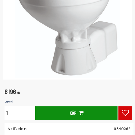
6 196
KR
Antal
KÖP
Lägg
Artikelnr
0340262