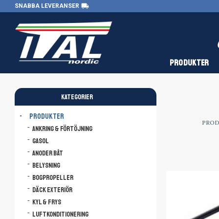
local_shipping
SNABBA LEVERANSER
PRODUKTER
KATEGORIER
PRODUKTER
PRO
Ankring & Förtöjning
Gasol
Anoder båt
Belysning
Bogpropeller
Däck Exteriör
Kyl & Frys
Luftkonditionering