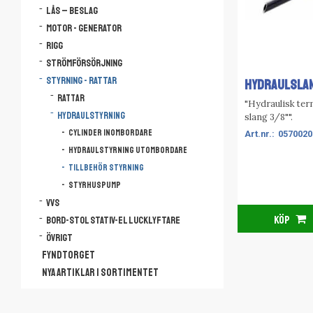
Lås – Beslag
Motor - Generator
Rigg
Strömförsörjning
Styrning - Rattar
HYDRAULSLAN
Rattar
"Hydraulisk ter
Hydraulstyrning
slang 3/8"".
Cylinder inombordare
0570020
Hydraulstyrning utombordare
Tillbehör styrning
Styrhuspump
VVS
KÖP
Bord-Stol Stativ-El lucklyftare
Övrigt
FYNDTORGET
NYA ARTIKLAR I SORTIMENTET