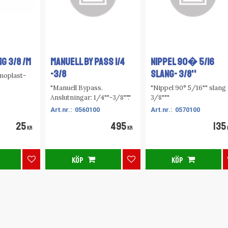
G 3/8 /m
MANUELL BY PASS 1/4
NIPPEL 90� 5/16
-3/8
SLANG- 3/8''
moplast-
"Manuell Bypass.
"Nippel 90° 5/16"" slang 
Anslutningar: 1/4""-3/8""."
3/8"""
0560100
0570100
25
495
135
KR
KR
KÖP
KÖP
Lägg till i favoriter
Lägg till i favoriter