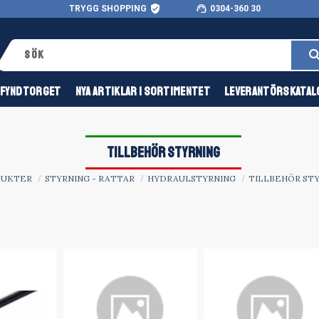
verified_user
support_agent
TRYGG SHOPPING
0304-360 30
FYNDTORGET
NYA ARTIKLAR I SORTIMENTET
LEVERANTÖRSKATAL
TILLBEHÖR STYRNING
DUKTER
STYRNING - RATTAR
HYDRAULSTYRNING
TILLBEHÖR ST