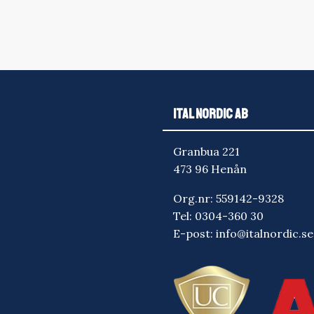
ITAL NORDIC AB
Granbua 221
473 96 Henån
Org.nr: 559142-9328
Tel:
0304-360 30
E-post:
info@italnordic.se