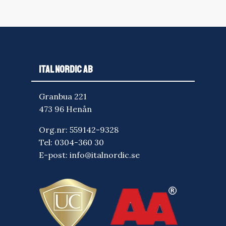
ITAL NORDIC AB
Granbua 221
473 96 Henån
Org.nr: 559142-9328
Tel:
0304-360 30
E-post:
info@italnordic.se