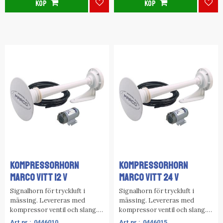
KÖP
KÖP
Lägg till i favoriter
Lägg
KOMPRESSORHORN
KOMPRESSORHORN
MARCO VITT 12 V
MARCO VITT 24 V
Signalhorn för tryckluft i
Signalhorn för tryckluft i
mässing. Levereras med
mässing. Levereras med
kompressor ventil och slang.
kompressor ventil och slang.
Rina och Lloyds godkännande
Rina och Lloyds godkännande
0446010
0446015