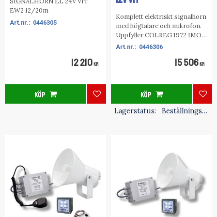
SIGNALHORN EL 24V VIT
EW2 12/20m
Komplett elektriskt signalhorn
0446305
med högtalare och mikrofon.
Uppfyller COLREG 1972 IMO
klass IV internationella
0446306
bestämmelser med RINA,
12 210
15 506
LLOYD'S REGIST
KR
KR
KÖP
KÖP
Lägg till i favoriter
Lägg
Lagerstatus
Beställningsvara