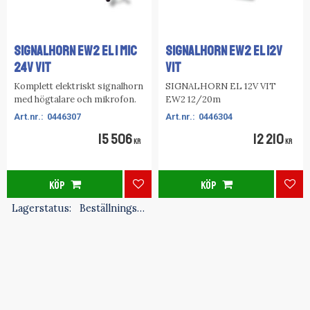
SIGNALHORN EW2 EL 1 MIC
SIGNALHORN EW2 EL 12V
24V VIT
VIT
Komplett elektriskt signalhorn
SIGNALHORN EL 12V VIT
med högtalare och mikrofon.
EW2 12/20m
0446307
0446304
15 506
12 210
KR
KR
KÖP
KÖP
Lägg till i favoriter
Lägg
Lagerstatus
Beställningsvara