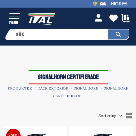
payment
NETS
Meny
FAVO
K
person
SIGNALHORN CERTIFIERADE
PRODUKTER
DÄCK EXTERIÖR
SIGNALHORN
SIGNALHORN
CERTIFIERADE
Välj sortering
V