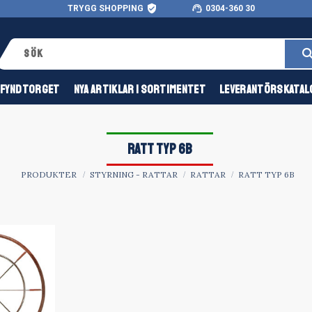
verified_user
support_agent
TRYGG SHOPPING
0304-360 30
FYNDTORGET
NYA ARTIKLAR I SORTIMENTET
LEVERANTÖRSKATAL
RATT TYP 6B
PRODUKTER
STYRNING - RATTAR
RATTAR
RATT TYP 6B