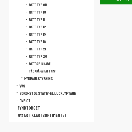
Ratt Typ 9B
Ratt Typ 10
Ratt Typ 11
Ratt Typ 12
Ratt Typ 15
Ratt Typ 18
Ratt Typ 21
Ratt Typ 26
Rattspinnare
Täckkåpa rattnav
Hydraulstyrning
VVS
Bord-Stol Stativ-El lucklyftare
Övrigt
FYNDTORGET
NYA ARTIKLAR I SORTIMENTET