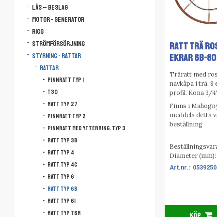
Lås – Beslag
Motor - Generator
Rigg
Strömförsörjning
RATT TRÄ RO
Styrning - Rattar
EKRAR 6B-80
Rattar
Träratt med ros
Pinnratt Typ 1
navkåpa i trä. 8
T30
profil. Kona 3/4
Ratt Typ 27
Finns i Mahogny
meddela detta v
Pinnratt Typ 2
beställning
Pinnratt med ytterring. Typ 3
Ratt Typ 3B
Beställningsvara
Ratt Typ 4
Diameter (mm):
Ratt Typ 4C
0539250
Ratt Typ 6
Ratt Typ 6B
Ratt Typ 6I
Ratt Typ T6R
KÖP