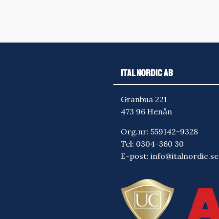
ITAL NORDIC AB
Granbua 221
473 96 Henån
Org.nr: 559142-9328
Tel:
0304-360 30
E-post:
info@italnordic.se