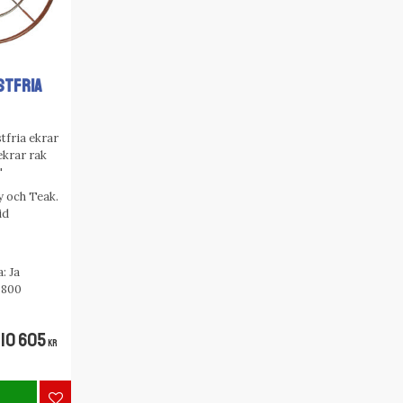
STFRIA
tfria ekrar
 ekrar rak
"
 och Teak.
id
: Ja
 800
10 605
KR