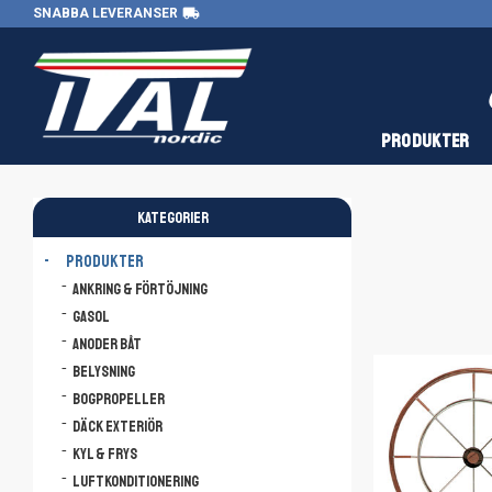
local_shipping
SNABBA LEVERANSER
PRODUKTER
KATEGORIER
PRODUKTER
Ankring & Förtöjning
Gasol
Anoder båt
Belysning
Bogpropeller
Däck Exteriör
Kyl & Frys
Luftkonditionering