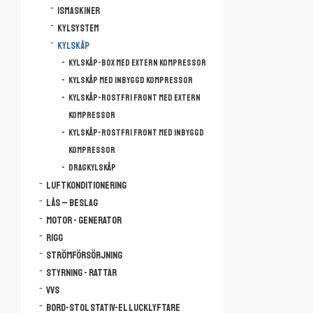
Ismaskiner
Kylsystem
Kylskåp
Kylskåp-Box med extern kompressor
Kylskåp med inbyggd kompressor
Kylskåp-rostfri front med extern
kompressor
Kylskåp-rostfri front med inbyggd
kompressor
Dragkylskåp
Luftkonditionering
Lås – Beslag
Motor - Generator
Rigg
Strömförsörjning
Styrning - Rattar
VVS
Bord-Stol Stativ-El lucklyftare