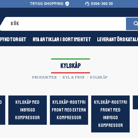
verified_user
support_agent
TRYGG SHOPPING
0304-360 30
FYNDTORGET
NYA ARTIKLAR I SORTIMENTET
LEVERANTÖRSKATAL
KYLSKÅP
PRODUKTER
KYL & FRYS
KYLSKÅP
D
KYLSKÅP MED
KYLSKÅP-ROSTFRI
KYLSKÅP-ROSTFRI
INBYGGD
FRONT MED EXTERN
FRONT MED
KOMPRESSOR
KOMPRESSOR
INBYGGD
KOMPRESSOR