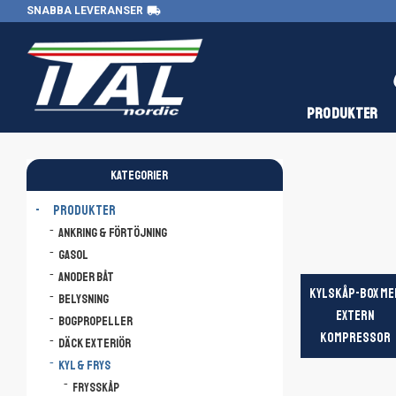
local_shipping
SNABBA LEVERANSER
PRODUKTER
KATEGORIER
PRODUKTER
Ankring & Förtöjning
Gasol
Anoder båt
KYLSKÅP-BOX ME
Belysning
EXTERN
Bogpropeller
KOMPRESSOR
Däck Exteriör
Kyl & Frys
Frysskåp