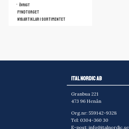
Övrigt
FYNDTORGET
NYA ARTIKLAR I SORTIMENTET
ITAL NORDIC AB
Granbua 221
473 96 Henån
Org.nr: 559142-9328
Tel:
0304-360 30
E-post:
info@italnordic.se