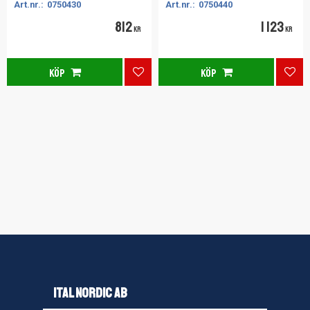
0750430
0750440
Längd (mm): 250
Längd (mm): 310
812
1 123
KR
KR
KÖP
KÖP
Lägg till i favoriter
Lägg
ITAL NORDIC AB