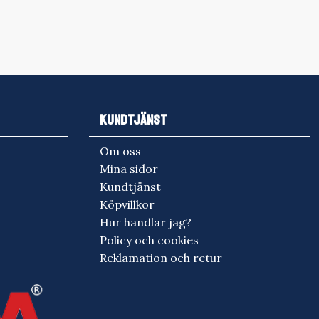
nsk manual
Main3: 390 lm/ 4,45 tim
Turbo: 2500 lm/ 2 tim 4
 2 tim 55
Main2: 180 lm/ 11 tim
min (650 lm efter 30 sek)
r 5 min)
Main1: 40 lm/ 51 tim
Main3: 370 lm/ 5,15 tim
3 tim
Firefly2: 2 lm/ 26 dagar
Main2: 160 lm/ 12,15 tim
6,4 tim
Main1: 45 lm/ 43 tim
,5 tim
Firefly2: 1,5 lm/ 40 daga
8 dagar
KUNDTJÄNST
Om oss
Mina sidor
Kundtjänst
Köpvillkor
Hur handlar jag?
Policy och cookies
Reklamation och retur