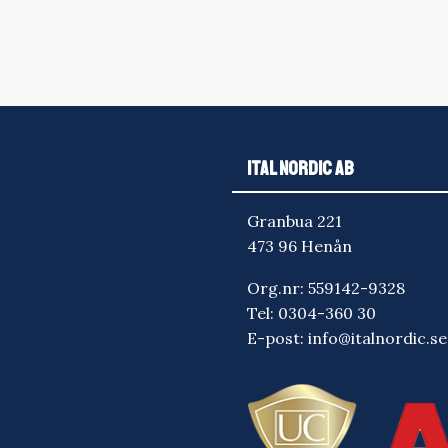
stål och en sve
Turbo: 1000 lm/
min (500 lm efte
Main3: 210 lm/ 
Main2: 100 lm/ 
Main1: 40 lm/16
Firefly2: 2 lm/ 
ITAL NORDIC AB
Granbua 221
473 96 Henån
Org.nr: 559142-9328
Tel:
0304-360 30
E-post:
info@italnordic.se