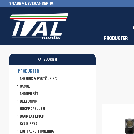
local_shipping
SNABBA LEVERANSER
PRODUKTER
KATEGORIER
PRODUKTER
Ankring & Förtöjning
Gasol
Anoder båt
Belysning
Bogpropeller
Däck Exteriör
Kyl & Frys
Luftkonditionering