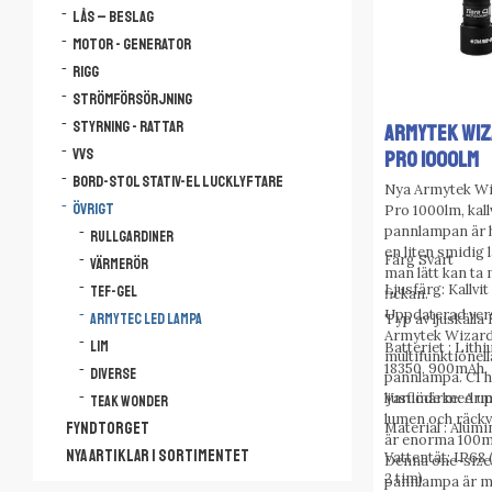
Lås – Beslag
Motor - Generator
Rigg
Strömförsörjning
Styrning - Rattar
ARMYTEK WIZ
VVS
PRO 1000Lm
Bord-Stol Stativ-El lucklyftare
Nya Armytek Wi
Övrigt
Pro 1000lm, kall
pannlampan är h
Rullgardiner
en liten smidig
Färg Svart
Värmerör
man lätt kan ta 
Ljusfärg: Kallvit
Tef-Gel
fickan.
Uppdaterad ver
Typ av ljuskälla
Armytec LED lampa
Armytek Wizar
LIM
Batteriet : Lith
multifunktionell
18350, 900mAh
Diverse
pannlampa. C1 h
ljusflöde med up
Varumärke: Arm
Teak Wonder
lumen och räck
Material : Alum
FYNDTORGET
är enorma 100m
NYA ARTIKLAR I SORTIMENTET
Vattentät: IP68 
Denna one-size-
2 tim)
pannlampa är m