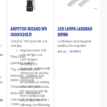
ARMYTEK WIZARD WR
LED LAMPA LADDBAR
1300/320Lm
BIMINI
Armytec WR med vitt och
Ledlampa med magnet
d
rött ljus
laddbar för kapellet
Imponerande rött
1319512
ätt
och vitt ljus i en
Färg Svart
LED-lampa:
Ljusfärg: Kallvit
Lämplig för
hantverk, industriellt
Typ av ljuskälla LED
arbete på de mörka
Batteriet : Lithium-Ion
0
timmarna med
18650, 3500mAh
om
bevarande av nattlig
atmosfär (skonsam
Varumärke: Armytek
för ögonen) när du
Material : Aluminium
g
byter mellan tänt
 i
Vattentät: IP68 (10m djup i
ukt
och av ljus: När
2 tim)
tältning, kortläsning