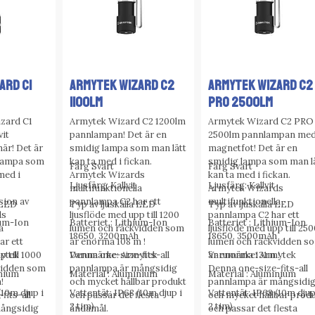
ARD C1
ARMYTEK WIZARD C2
ARMYTEK WIZARD C2
1100Lm
PRO 2500Lm
zard C1
Armytek Wizard C2 1200lm
Armytek Wizard C2 PRO
vit
pannlampan! Det är en
2500lm pannlampan me
är! Det är
smidig lampa som man lätt
magnetfot! Det är en
 lampa som
kan ta med i fickan.
smidig lampa som man l
Färg Svart
Färg Svart
med i
Armytek Wizards
kan ta med i fickan.
Ljusfärg: Kallvit
Ljusfärg: Kallvit
multifunktionella
Armytek Wizards
sion av
pannlampa C2 har ett
multifunktionella
 LED
Typ av ljuskälla LED
Typ av ljuskälla LED
ds
ljusflöde med upp till 1200
pannlampa C2 har ett
ium-Ion
Batteriet : Lithium-Ion
Batteriet : Lithium-Ion
a
lumen och räckvidden som
ljusflöde med upp till 250
18650, 3200mAh
18650, 3500mAh
ar ett
är enorma 108 m !
lumen och räckvidden s
p till 1000
Denna one-size-fits-all
är enorma 131m !
ytek
Varumärke: Armytek
Varumärke: Armytek
vidden som
pannlampa är mångsidig
Denna one-size-fits-all
inium
Material : Aluminium
Material : Aluminium
!
och mycket hållbar produkt
pannlampa är mångsidi
(10m djup i
Vattentät: IP68 (10m djup i
Vattentät: IP68 (10m djup
fits-all
och passar det flesta
och mycket hållbar prod
2 tim)
2 tim)
ångsidig
ändamål.
och passar det flesta