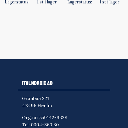
Lagerstatus
1 st i lager
Lagerstatus
1 st i lager
ITAL NORDIC AB
Granbua 221
473 96 Henån
Org.nr: 559142-9328
Tel:
0304-360 30