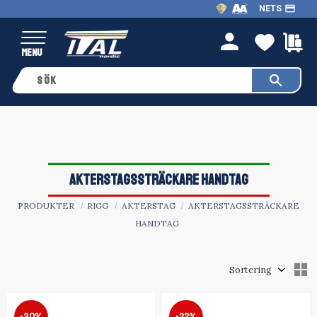
payment
NETS
Meny
FAVO
K
person
AKTERSTAGSSTRÄCKARE HANDTAG
PRODUKTER
RIGG
AKTERSTAG
AKTERSTAGSSTRÄCKARE
HANDTAG
Välj sortering
V