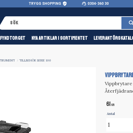
verified_user
support_agent
TRYGG SHOPPING
0304-360 30
FYNDTORGET
NYA ARTIKLAR I SORTIMENTET
LEVERANTÖRSKATAL
STRUMENT
TILLBEHÖR SERIE 100
VIPPBRYTARE
Vippbrytare 
Återfjädran
61
KR
Antal