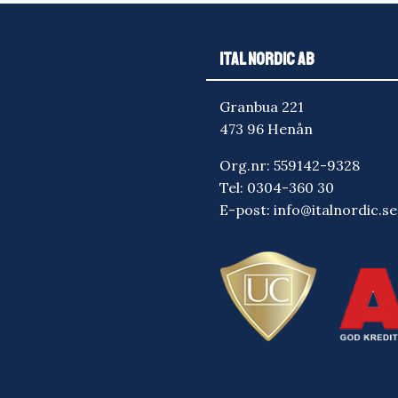
ITAL NORDIC AB
Granbua 221
473 96 Henån
Org.nr: 559142-9328
Tel:
0304-360 30
E-post:
info@italnordic.se