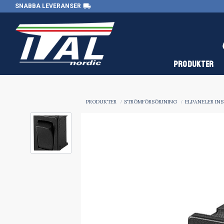
local_shipping
SNABBA LEVERANSER
PRODUKTER
PRODUKTER
STRÖMFÖRSÖRJNING
ELPANELER IN