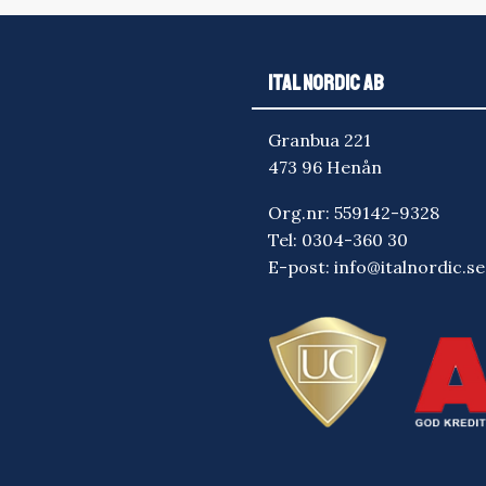
ITAL NORDIC AB
Granbua 221
473 96 Henån
Org.nr: 559142-9328
Tel:
0304-360 30
E-post:
info@italnordic.se