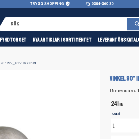
verified_user
support_agent
TRYGG SHOPPING
0304-360 30
FYNDTORGET
NYA ARTIKLAR I SORTIMENTET
LEVERANTÖRSKATAL
 90° INV_UTV-ROSTFRI
VINKEL 90° IN
Dimension: 1
241
KR
Antal