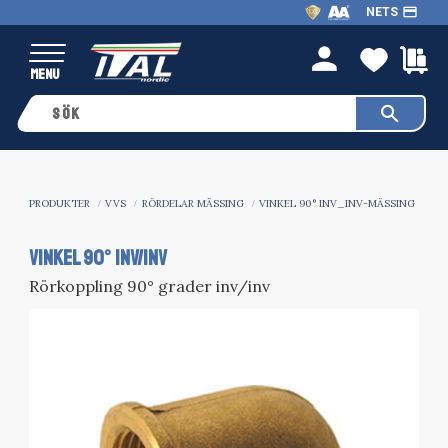
payment
NETS
Meny
FAVO
K
person
PRODUKTER
VVS
RÖRDELAR MÄSSING
VINKEL 90° INV_INV-MÄSSING
VINKEL 90° INV/INV
Rörkoppling 90° grader inv/inv