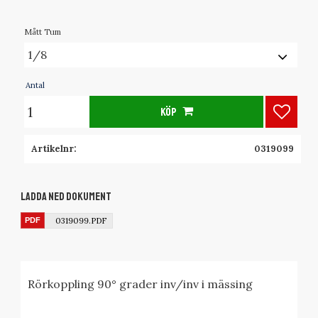
Mått Tum
Antal
KÖP
Lägg ti
Artikelnr
0319099
Ladda ned dokument
0319099.PDF
Rörkoppling 90° grader inv/inv i mässing