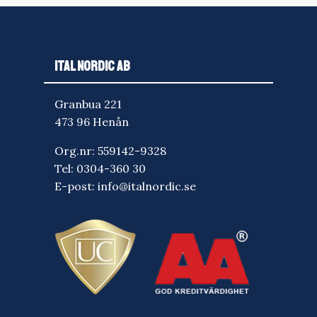
ITAL NORDIC AB
Granbua 221
473 96 Henån
Org.nr: 559142-9328
Tel:
0304-360 30
E-post:
info@italnordic.se