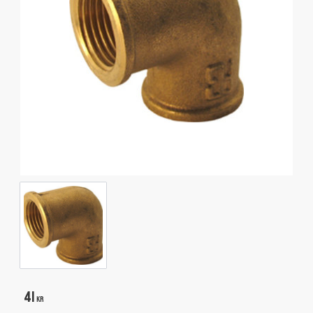
41
KR