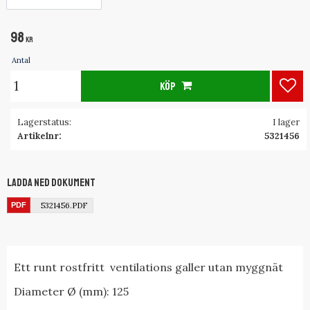
98
KR
Antal
KÖP
Lägg
Lagerstatus
I lager
Artikelnr
5321456
Ladda ned dokument
5321456.PDF
Ett runt rostfritt ventilations galler utan myggnät
Diameter Ø (mm): 125