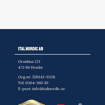
ITAL NORDIC AB
Granbua 221
473 96 Henån
Org.nr: 559142-9328
Tel:
0304-360 30
E-post:
info@italnordic.se