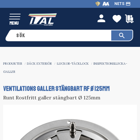
payment
NETS
Meny
FAVO
K
person
PRODUKTER
DÄCK EXTERIÖR
LUCKOR-TÄCKLOCK
INSPEKTIONSLUCKA-
GALLER
VENTILATIONS GALLER STÄNGBART RF Ø 125MM
Runt Rostfritt galler stängbart Ø 125mm