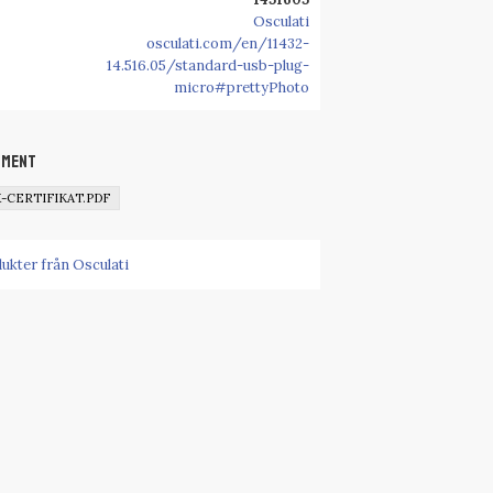
Osculati
osculati.com/en/11432-
14.516.05/standard-usb-plug-
micro#prettyPhoto
ument
X-CERTIFIKAT.PDF
dukter från Osculati