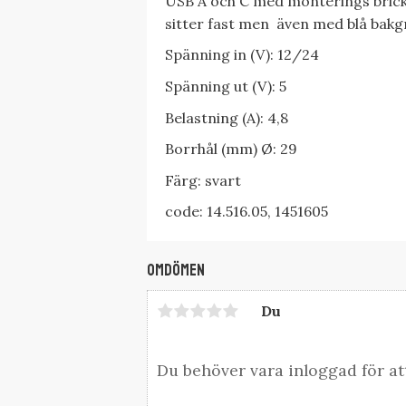
USB A och C med monterings bricka
sitter fast men även med blå bakg
Spänning in (V): 12/24
Spänning ut (V): 5
Belastning (A): 4,8
Borrhål (mm) Ø: 29
Färg: svart
code: 14.516.05, 1451605
Omdömen
Du