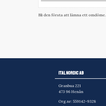
Bli den första att lämna ett omdöme.
ITAL NORDIC AB
Granbua 221
473 96 Henån
Org.nr: 559142-9328