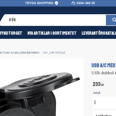
verified_user
support_agent
TRYGG SHOPPING
0304-360 30
FYNDTORGET
NYA ARTIKLAR I SORTIMENTET
LEVERANTÖRSKATAL
BRYTARE-KABELGENOMFÖRING
12V_24V UTTAG
USB A/C MED
USB dubbel 
233
KR
Antal
Artikelnr