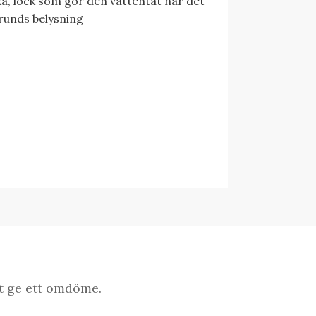
, lock som gör den vattentät när det
runds belysning