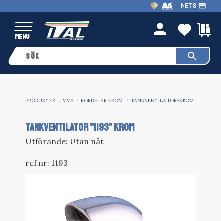
payment
NETS
Meny
FAVO
K
person
PRODUKTER
VVS
RÖRDELAR KROM
TANKVENTILATOR-KROM
TANKVENTILATOR "1193" KROM
Utförande: Utan nät
ref.nr: 1193