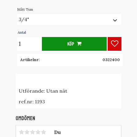
Mått Tum
Antal
KÖP
Lägg till i
Artikelnr
0322400
Utförande: Utan nät
ref.nr: 1193
Omdömen
Du