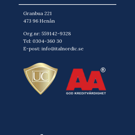
Granbua 221
473 96 Henån
Org.nr: 559142-9328
Tel:
0304-360 30
E-post:
info@italnordic.se