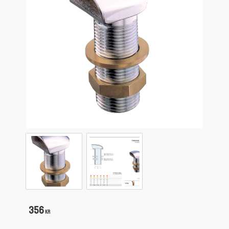
356
KR