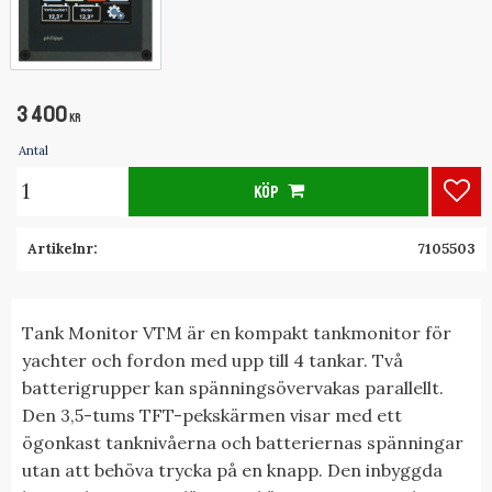
3 400
KR
Antal
KÖP
Lägg
Artikelnr
7105503
Tank Monitor VTM är en kompakt tankmonitor för
yachter och fordon med upp till 4 tankar. Två
batterigrupper kan spänningsövervakas parallellt.
Den 3,5-tums TFT-pekskärmen visar med ett
ögonkast tanknivåerna och batteriernas spänningar
utan att behöva trycka på en knapp. Den inbyggda