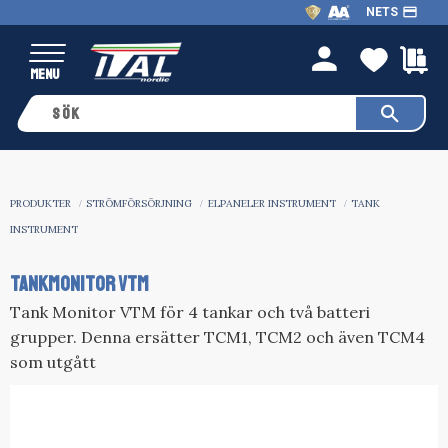
payment
NETS
Meny
FAVO
K
person
PRODUKTER
STRÖMFÖRSÖRJNING
ELPANELER INSTRUMENT
TANK
INSTRUMENT
TANKMONITOR VTM
Tank Monitor VTM för 4 tankar och två batteri
grupper. Denna ersätter TCM1, TCM2 och även TCM4
som utgått