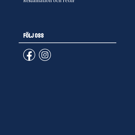
Reklamation och retur
FÖLJ OSS
email
PRENUMERERA