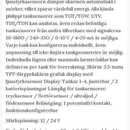
ljusstyrkasensorn dämpar skärmen automatiskt i
mörker, vilket sparar värdefull energi. Alla kända
philippi tanksensorer som TGT/TGW, UTV,
TDS/TDN kan anslutas, även redan befintliga
tanksensorer från andra tillverkare med signalerna
10-180O / 240-33O / 0-10 V / 4-20 mA är möjliga.
Varje tank kan konfigureras individuellt, även
anpassning till icke-linjära tankgeometrier är möjlig.
Individuella lägsta eller maximala larmtrösklar kan
definieras per tank för övervakning. Skärm: 3,5-tums
TFT-färgpekskärm grafisk display med
ljusstyrkesensor Display: Tankar 1-4, justerbar / 2
batterispänningar Lämplig för tanksensorer:
trycksensor / flottörsensor / ultraljud /
flödessensor Reläutgång: 1 potentialfri kontakt,
funktionskonfigurerbar
Märkspänning: 12 / 24 V