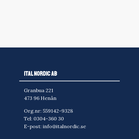
ITAL NORDIC AB
Granbua 221
473 96 Henån
Org.nr: 559142-9328
Tel:
0304-360 30
E-post:
info@italnordic.se