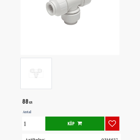
88
KR
Antal
KÖP
Lägg till i f
Artikelnr
0316627