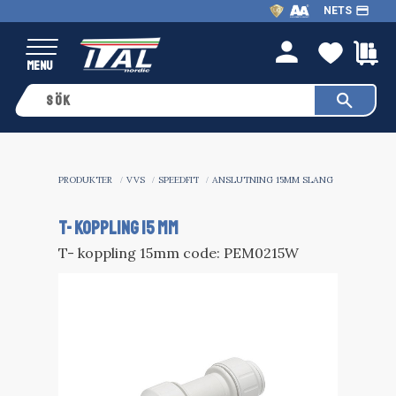
payment
NETS
Meny
FAVO
K
person
PRODUKTER
VVS
SPEEDFIT
ANSLUTNING 15MM SLANG
T- KOPPLING 15 MM
T- koppling 15mm code: PEM0215W