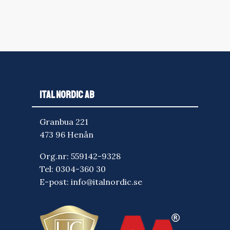
ITAL NORDIC AB
Granbua 221
473 96 Henån
Org.nr: 559142-9328
Tel:
0304-360 30
E-post:
info@italnordic.se