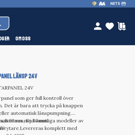
payment
NETS
FAVOR
KU
person
OGER
OM OSS
ANEL LÄNSP 24V
ARPANEL 24V
anel som ger full kontroll över
. Det är bara att trycka på knappen
 eller automatisk länspumpning.
llsammans med samtliga modeller av
mm,B.60mm, Dj.40mm.
mbrytare.Levereras komplett med
4V