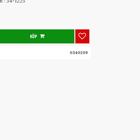
 : 34-1225
KÖP
Lägg till i favoriter
0340209