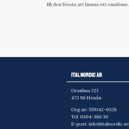
Bli den första att lämna ett omdöme.
ITAL NORDIC AB
Granbua 221
473 96 Henån
Org.nr: 559142-9328
Tel:
0304-360 30
E-post:
info@italnordic.se