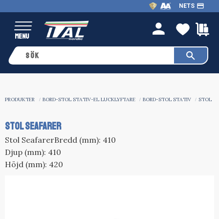
payment
NETS
Meny
FAVO
K
person
PRODUKTER
BORD-STOL STATIV-EL LUCKLYFTARE
BORD-STOL STATIV
STOL
STOL SEAFARER
Stol SeafarerBredd (mm): 410
Djup (mm): 410
Höjd (mm): 420