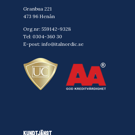
Granbua 221
473 96 Henån
Org.nr: 559142-9328
Tel:
0304-360 30
E-post:
info@italnordic.se
KUNDTJÄNST