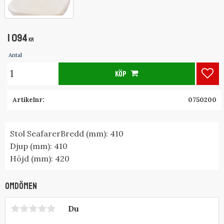
1 094
KR
Antal
KÖP
Lägg 
Artikelnr
0750200
Stol SeafarerBredd (mm): 410
Djup (mm): 410
Höjd (mm): 420
Omdömen
Du