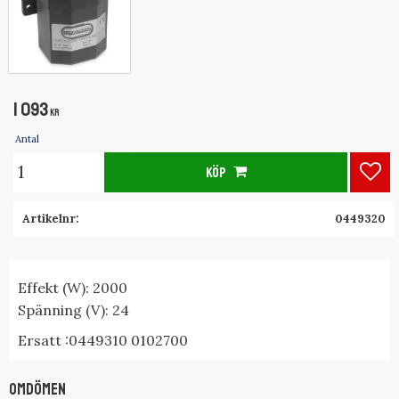
1 093
KR
Antal
KÖP
Lägg
Artikelnr
0449320
Effekt (W): 2000
Spänning (V): 24
Ersatt :0449310 0102700
Omdömen