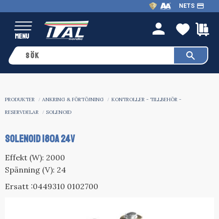
payment
NETS
Meny
FAVO
K
person
PRODUKTER
ANKRING & FÖRTÖJNING
KONTROLLER - TILLBEHÖR -
RESERVDELAR
SOLENOID
SOLENOID 180A 24V
Effekt (W): 2000
Spänning (V): 24
Ersatt :0449310 0102700