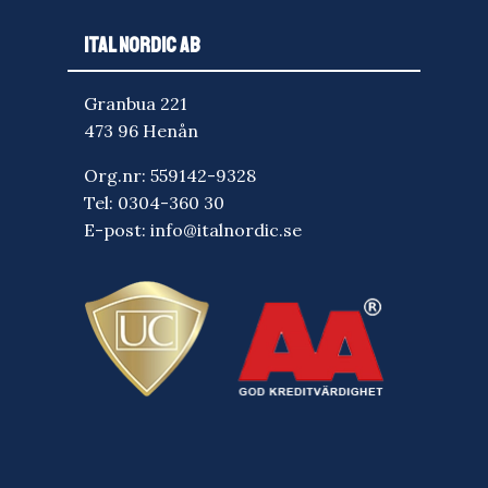
ITAL NORDIC AB
Granbua 221
473 96 Henån
Org.nr: 559142-9328
Tel:
0304-360 30
E-post:
info@italnordic.se