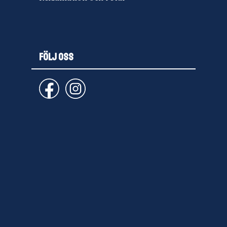
FÖLJ OSS
email
PRENUMERERA