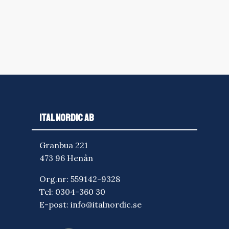
ITAL NORDIC AB
Granbua 221
473 96 Henån
Org.nr: 559142-9328
Tel:
0304-360 30
E-post:
info@italnordic.se