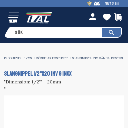
payment
NETS
Meny
FAVO
K
person
PRODUKTER
VVS
RÖRDELAR ROSTFRITT
SLANGNIPPEL INV GÄNGA-ROSTFRI
SLANGNIPPEL 1/2"x20 INV G INOX
"Dimension: 1/2"" - 20mm
"