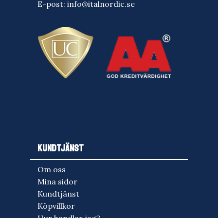
E-post:
info@italnordic.se
KUNDTJÄNST
Om oss
Mina sidor
Kundtjänst
Köpvillkor