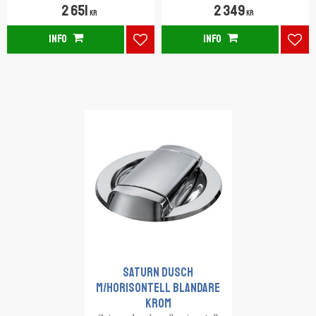
2 651
2 349
KR
KR
INFO
INFO
Lägg till i favoriter
Lägg
Saturn dusch
m/horisontell blandare
Krom