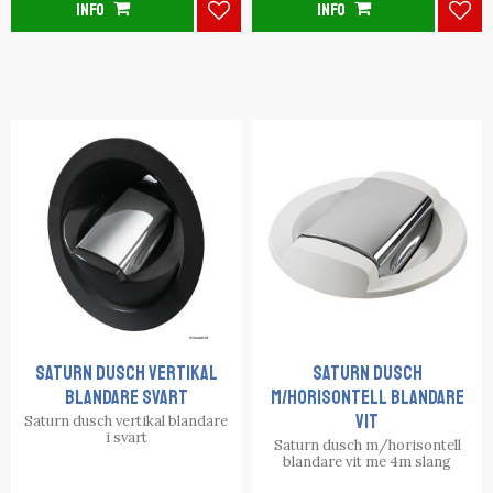
INFO
INFO
Lägg till i favoriter
Lägg
Saturn dusch vertikal
Saturn dusch
blandare svart
m/horisontell blandare
vit
Saturn dusch vertikal blandare
i svart
Saturn dusch m/horisontell
blandare vit me 4m slang