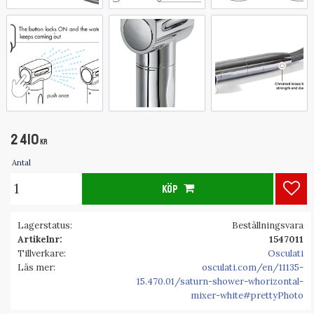
2 410
KR
Antal
KÖP
Lägg
Lagerstatus
Beställningsvara
Artikelnr
1547011
Tillverkare
Osculati
Läs mer
osculati.com/en/11135-
15.470.01/saturn-shower-whorizontal-
mixer-white#prettyPhoto