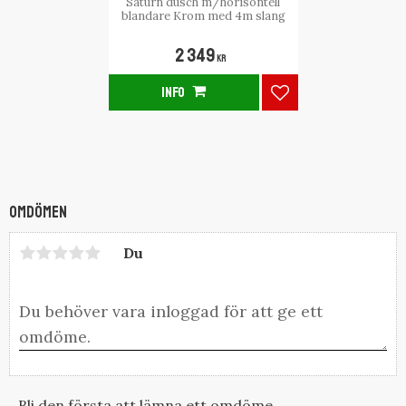
Saturn dusch m/horisontell
blandare Krom med 4m slang
2 349
KR
INFO
Lägg till i favorite
Omdömen
Du
Bli den första att lämna ett omdöme.