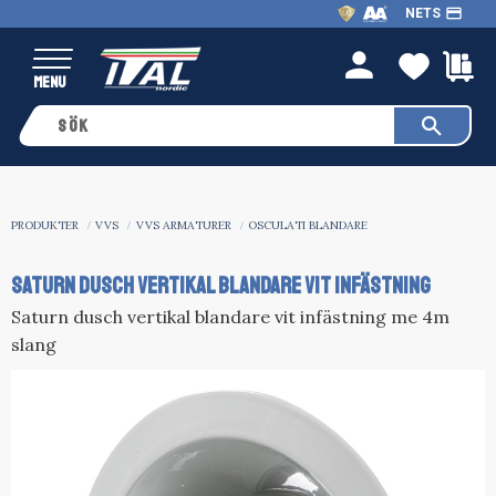
payment
NETS
Meny
FAVO
K
person
PRODUKTER
VVS
VVS ARMATURER
OSCULATI BLANDARE
Saturn dusch vertikal blandare vit infästning
Saturn dusch vertikal blandare vit infästning me 4m
slang