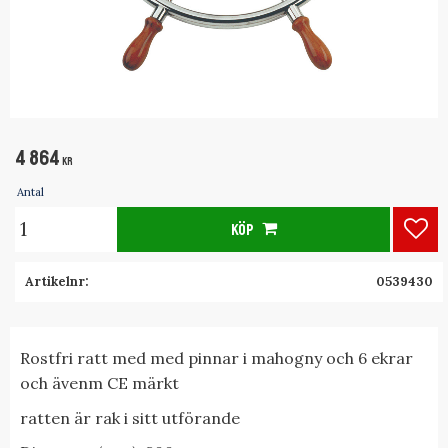
4 864
KR
Antal
KÖP
Lägg
Artikelnr
0539430
Rostfri ratt med med pinnar i mahogny och 6 ekrar
och ävenm CE märkt
ratten är rak i sitt utförande