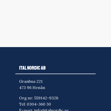
ITAL NORDIC AB
Granbua 221
473 96 Henån
Org.nr: 559142-9328
Tel:
0304-360 30
E-post:
info@italnordic.se