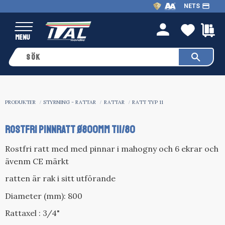
payment
NETS
Meny
FAVO
K
person
PRODUKTER
STYRNING - RATTAR
RATTAR
RATT TYP 11
ROSTFRI PINNRATT Ø800MM T11/80
Rostfri ratt med med pinnar i mahogny och 6 ekrar och
ävenm CE märkt
ratten är rak i sitt utförande
Diameter (mm): 800
Rattaxel : 3/4"