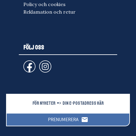
Policy och cookies
Reklamation och retur
FÖLJ OSS
email
PRENUMERERA
Dina personuppgifter behandlas i enlighet med