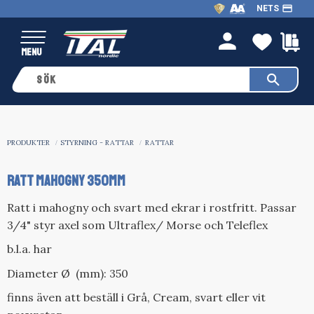
payment
NETS
Meny
FAVO
K
person
PRODUKTER
STYRNING - RATTAR
RATTAR
RATT MAHOGNY 350MM
Ratt i mahogny och svart med ekrar i rostfritt. Passar
3/4" styr axel som Ultraflex/ Morse och Teleflex
b.l.a. har
Diameter Ø (mm): 350
finns även att beställ i Grå, Cream, svart eller vit