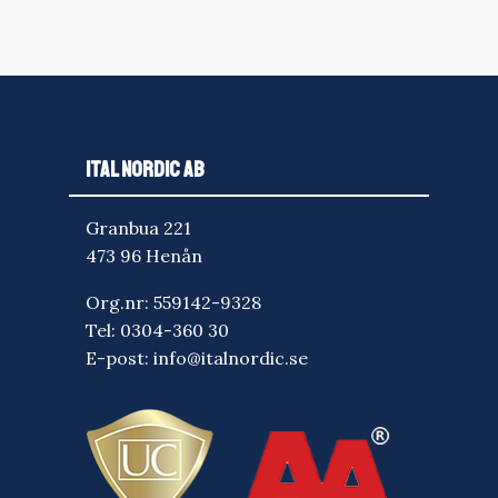
ITAL NORDIC AB
Granbua 221
473 96 Henån
Org.nr: 559142-9328
Tel:
0304-360 30
E-post:
info@italnordic.se