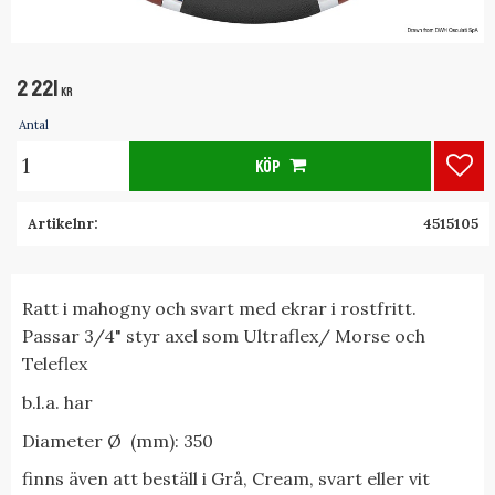
2 221
KR
Antal
KÖP
Lägg
Artikelnr
4515105
Ratt i mahogny och svart med ekrar i rostfritt.
Passar 3/4" styr axel som Ultraflex/ Morse och
Teleflex
b.l.a. har
Diameter Ø (mm): 350
finns även att beställ i Grå, Cream, svart eller vit